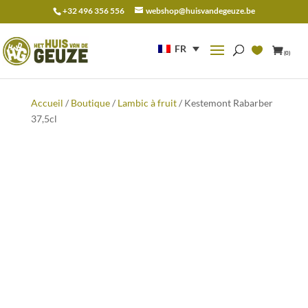
+32 496 356 556
webshop@huisvandegeuze.be
Recherche
pour :
FR
(0)
Accueil
/
Boutique
/
Lambic à fruit
/ Kestemont Rabarber
37,5cl