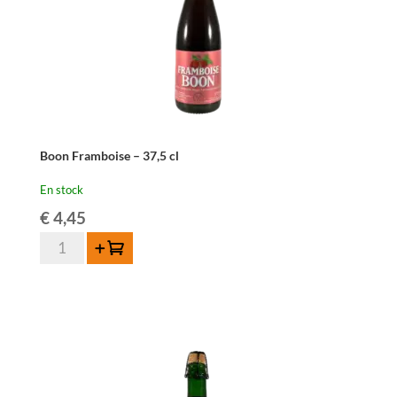
Boon Framboise – 37,5 cl
En stock
€
4,45
quantité
Ajouter au panier
de
Boon
Framboise
-
37,5
cl