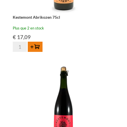
Kestemont Abrikozen 75cl
Plus que 2 en stock
€
17,09
quantité
Ajouter au panier
de
Kestemont
Abrikozen
75cl