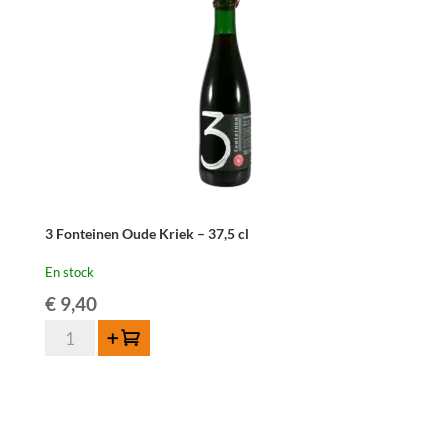
3 Fonteinen Oude Kriek – 37,5 cl
En stock
€
9,40
quantité
Ajouter au panier
de
3
Fonteinen
Oude
Kriek