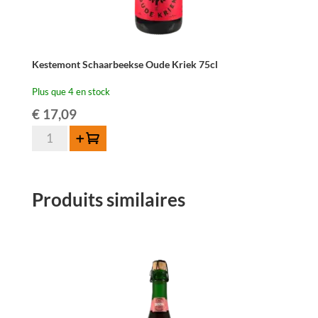
Kestemont Schaarbeekse Oude Kriek 75cl
Plus que 4 en stock
€
17,09
quantité
Ajouter au panier
de
Kestemont
Schaarbeekse
Produits similaires
Oude
Kriek
75cl