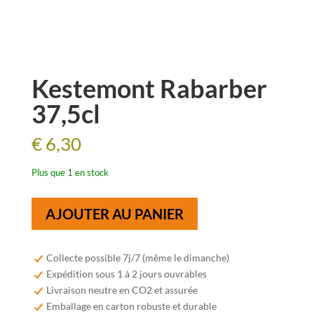
Kestemont Rabarber
37,5cl
€
6,30
Plus que 1 en stock
quantité
AJOUTER AU PANIER
de
Kestemont
Rabarber
Collecte possible 7j/7 (même le dimanche)
37,5cl
Expédition sous 1 à 2 jours ouvrables
Livraison neutre en CO2 et assurée
Emballage en carton robuste et durable