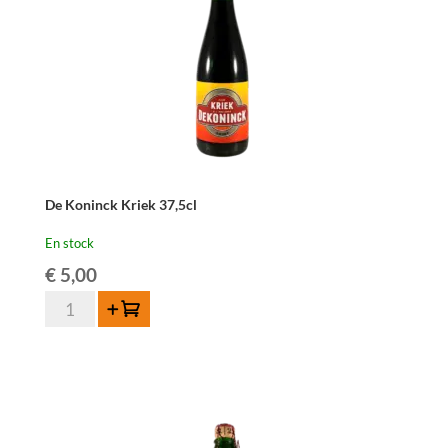
De Koninck Kriek 37,5cl
En stock
€
5,00
quantité
Ajouter au panier
de
De
Koninck
Kriek
37,5cl