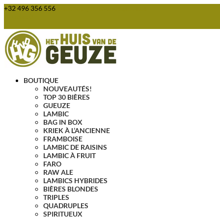
+32 496 356 556
webshop@huisvandegeuze.be
Articles 0
BOUTIQUE
NOUVEAUTÉS!
TOP 30 BIÈRES
GUEUZE
LAMBIC
BAG IN BOX
KRIEK À L’ANCIENNE
FRAMBOISE
LAMBIC DE RAISINS
LAMBIC À FRUIT
FARO
RAW ALE
LAMBICS HYBRIDES
BIÈRES BLONDES
TRIPLES
QUADRUPLES
SPIRITUEUX