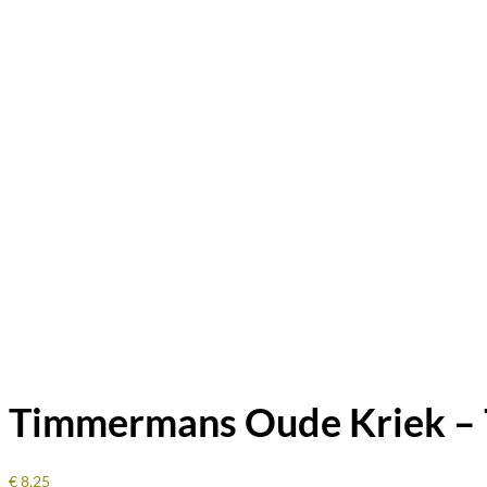
Timmermans Oude Kriek – 
€
8,25