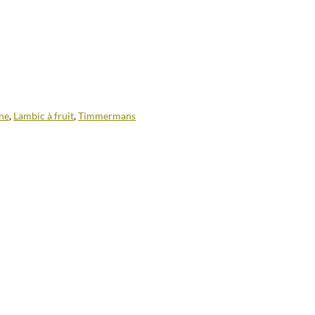
nne
,
Lambic à fruit
,
Timmermans