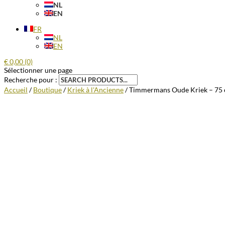
NL
EN
FR
NL
EN
€
0,00
(0)
Sélectionner une page
Recherche pour :
Accueil
/
Boutique
/
Kriek à l'Ancienne
/ Timmermans Oude Kriek – 75 