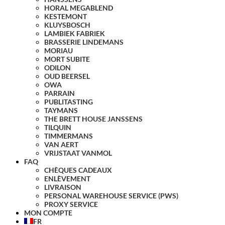
HORAL MEGABLEND
KESTEMONT
KLUYSBOSCH
LAMBIEK FABRIEK
BRASSERIE LINDEMANS
MORIAU
MORT SUBITE
ODILON
OUD BEERSEL
OWA
PARRAIN
PUBLITASTING
TAYMANS
THE BRETT HOUSE JANSSENS
TILQUIN
TIMMERMANS
VAN AERT
VRIJSTAAT VANMOL
FAQ
CHÈQUES CADEAUX
ENLÈVEMENT
LIVRAISON
PERSONAL WAREHOUSE SERVICE (PWS)
PROXY SERVICE
MON COMPTE
FR