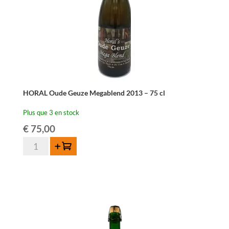
HORAL Oude Geuze Megablend 2013 – 75 cl
Plus que 3 en stock
€
75,00
quantité
Ajouter au panier
de
HORAL
Oude
Geuze
Megablend
2013
-