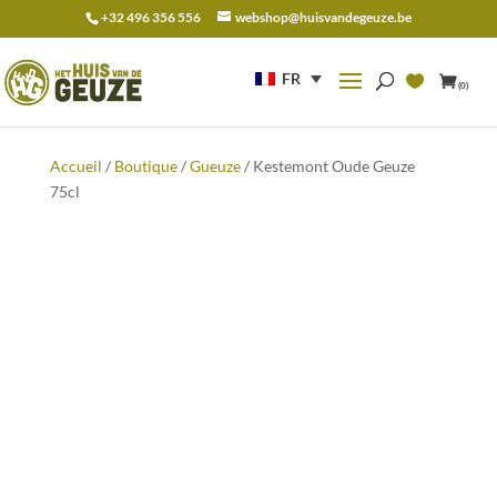
+32 496 356 556
webshop@huisvandegeuze.be
Recherche
pour :
FR
(0)
Accueil
/
Boutique
/
Gueuze
/ Kestemont Oude Geuze
75cl