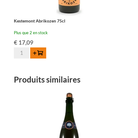
Kestemont Abrikozen 75cl
Plus que 2 en stock
€
17,09
quantité
Ajouter au panier
de
Kestemont
Abrikozen
Produits similaires
75cl