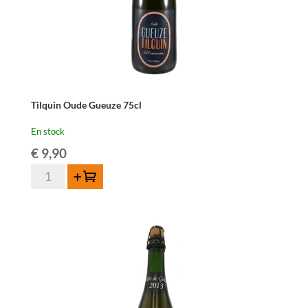
Tilquin Oude Gueuze 75cl
En stock
€
9,90
quantité
Ajouter au panier
de
Tilquin
Oude
Gueuze
75cl