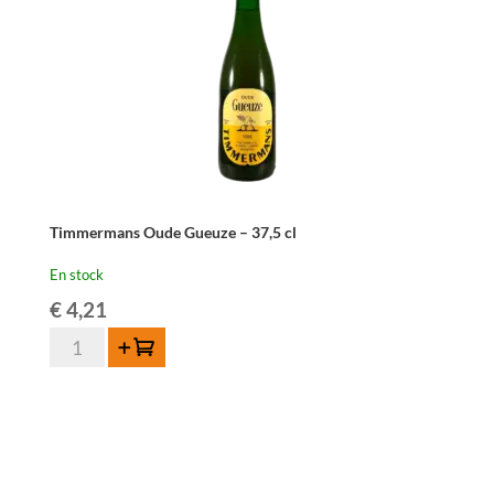
75
cl
Timmermans Oude Gueuze – 37,5 cl
En stock
€
4,21
quantité
Ajouter au panier
de
Timmermans
Oude
Gueuze
-
37,5