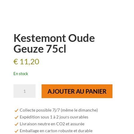
Kestemont Oude
Geuze 75cl
€
11,20
En stock
quantité
AJOUTER AU PANIER
de
Kestemont
Oude
Collecte possible 7j/7 (même le dimanche)
Geuze
Expédition sous 1 à 2 jours ouvrables
75cl
Livraison neutre en CO2 et assurée
Emballage en carton robuste et durable