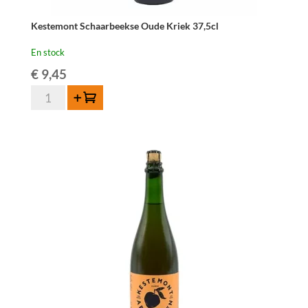
Kestemont Schaarbeekse Oude Kriek 37,5cl
En stock
€
9,45
quantité
Ajouter au panier
de
Kestemont
Schaarbeekse
Oude
Kriek
37,5cl