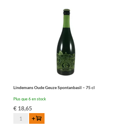
Lindemans Oude Geuze Spontanbasil – 75 cl
Plus que 6 en stock
€
18,65
quantité
Ajouter au panier
de
Lindemans