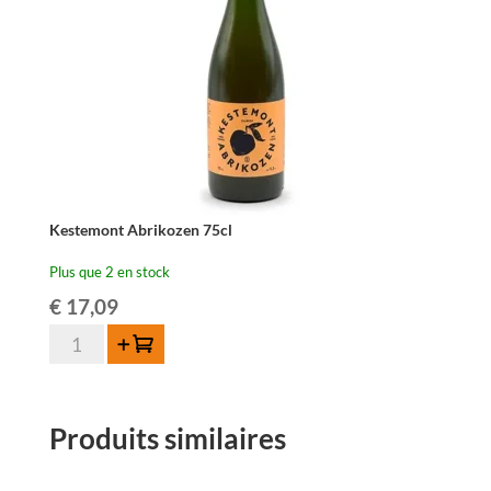
Kestemont Abrikozen 75cl
Plus que 2 en stock
€
17,09
quantité
Ajouter au panier
de
Kestemont
Abrikozen
Produits similaires
75cl