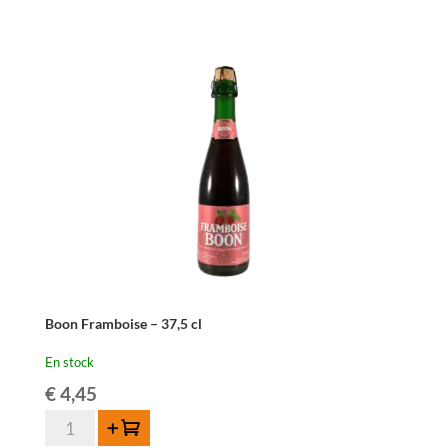
Oude
Geuze
Spontanbasil
-
75
cl
Boon Framboise – 37,5 cl
En stock
€
4,45
quantité
Ajouter au panier
de