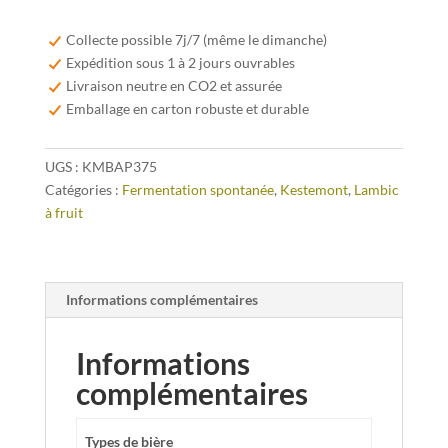
Kestemont
Bloedappelsien
Collecte possible 7j/7 (même le dimanche)
37,5cl
Expédition sous 1 à 2 jours ouvrables
Livraison neutre en CO2 et assurée
Emballage en carton robuste et durable
UGS :
KMBAP375
Catégories :
Fermentation spontanée
,
Kestemont
,
Lambic
à fruit
Informations complémentaires
Informations
complémentaires
Types de bière