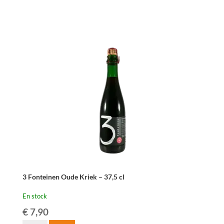
Boon
Framboise
-
37,5
cl
3 Fonteinen Oude Kriek – 37,5 cl
En stock
€
7,90