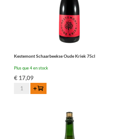
Kestemont Schaarbeekse Oude Kriek 75cl
Plus que 4 en stock
€
17,09
quantité
Ajouter au panier
de
Kestemont
Schaarbeekse
Oude
Kriek
75cl