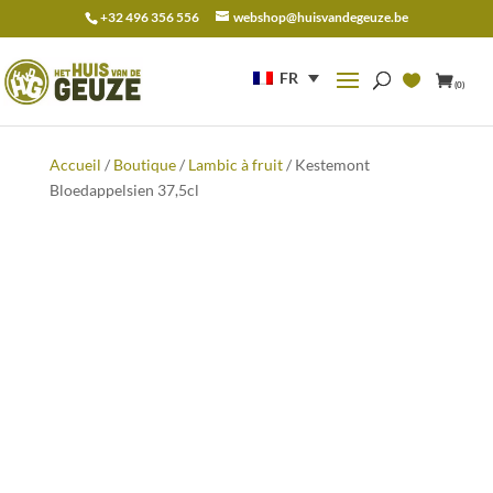
+32 496 356 556
webshop@huisvandegeuze.be
Recherche
pour :
FR
(0)
Accueil
/
Boutique
/
Lambic à fruit
/ Kestemont
Bloedappelsien 37,5cl