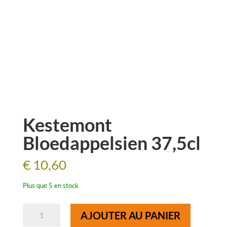
Kestemont
Bloedappelsien 37,5cl
€
10,60
Plus que 5 en stock
quantité
AJOUTER AU PANIER
de