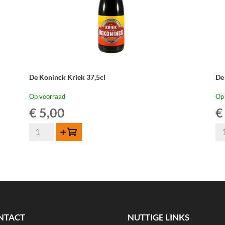
De Koninck Kriek 37,5cl
De
Op voorraad
Op
€
5,00
€
De
De
Toevoegen
Koninck
Ca
Kriek
Kri
37,5cl
La
aantal
-
75
cl
aan
NTACT
NUTTIGE LINKS