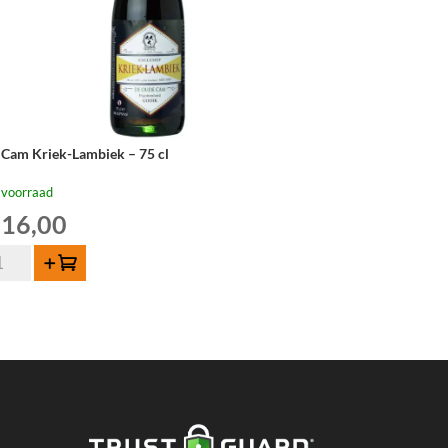
 Cam Kriek-Lambiek – 75 cl
 voorraad
16,00
Toevoegen
m
ek-
mbiek
tal