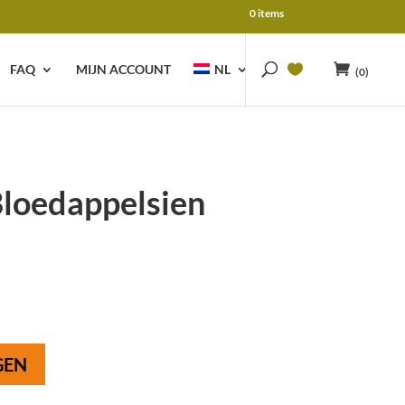
0 items
FAQ
MIJN ACCOUNT
NL
(0)
loedappelsien
GEN