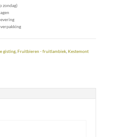
op zondag)
dagen
levering
 verpakking
e gisting
,
Fruitbieren - fruitlambiek
,
Kestemont