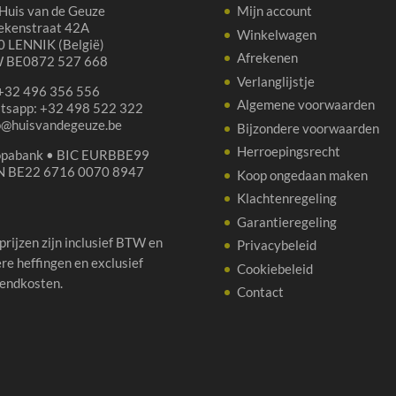
Huis van de Geuze
Mijn account
ekenstraat 42A
Winkelwagen
 LENNIK (België)
Afrekenen
 BE0872 527 668
Verlanglijstje
 +32 496 356 556
Algemene voorwaarden
tsapp: +32 498 522 322
p@huisvandegeuze.be
Bijzondere voorwaarden
Herroepingsrecht
opabank • BIC EURBBE99
N BE22 6716 0070 8947
Koop ongedaan maken
Klachtenregeling
Garantieregeling
 prijzen zijn inclusief BTW en
Privacybeleid
re heffingen en exclusief
Cookiebeleid
endkosten.
Contact