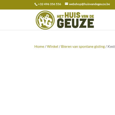
+32 496 356 556
webshop@huisvandegeuze.be
Zoeken
naar:
Home
/
Winkel
/
Bieren van spontane gisting
/ Kes