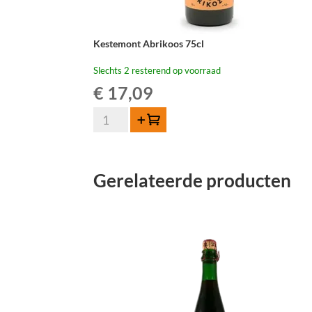
Kestemont Abrikoos 75cl
Slechts 2 resterend op voorraad
€
17,09
Kestemont
Toevoegen
Abrikoos
75cl
aantal
Gerelateerde producten