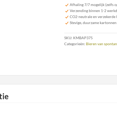
aantal
Afhaling 7/7 mogelijk (zelfs 
Verzending binnen 1-2 werk
CO2-neutrale en verzekerde 
Stevige, duurzame kartonnen
SKU:
KMBAP375
Categorieën:
Bieren van spontan
tie