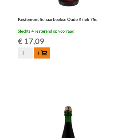
Kestemont Schaarbeekse Oude Kriek 75cl
Slechts 4 resterend op voorraad
€
17,09
Kestemont
Toevoegen
Schaarbeekse
Oude
Kriek
75cl
aantal