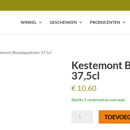
WINKEL
GESCHENKEN
PRODUCENTEN
temont Bloedappelsien 37,5cl
Kestemont B
37,5cl
€
10,60
Slechts 5 resterend op voorraad
Kestemont
TOEVOE
Bloedappelsien
37,5cl