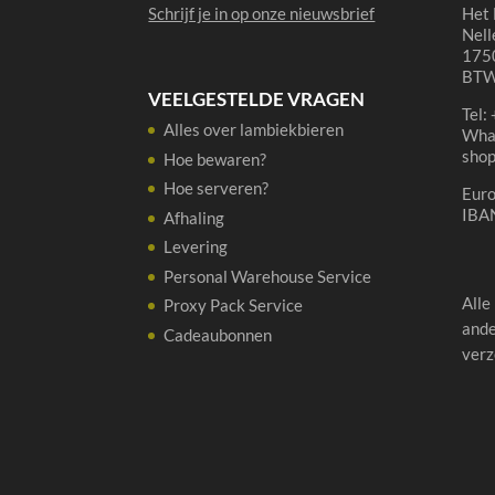
Schrijf je in op onze nieuwsbrief
Het 
Nell
1750
BTW
VEELGESTELDE VRAGEN
Tel:
Alles over lambiekbieren
Wha
sho
Hoe bewaren?
Hoe serveren?
Eur
IBA
Afhaling
Levering
Personal Warehouse Service
Alle
Proxy Pack Service
ande
Cadeaubonnen
verz