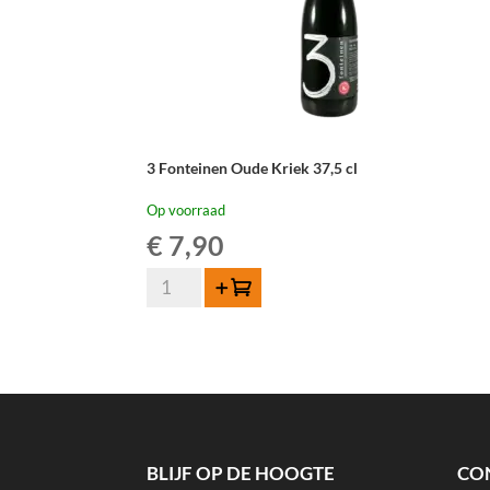
3 Fonteinen Oude Kriek 37,5 cl
Op voorraad
€
7,90
3
Toevoegen
Fonteinen
Oude
Kriek
37,5
cl
aantal
BLIJF OP DE HOOGTE
CO