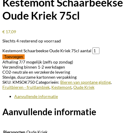
Kestemont Schaarbeekse
Oude Kriek 75cl
€
17,09
Slechts 4 resterend op voorraad
Kestemont Schaarbeekse Oude Kriek 75cl aantal
Toevoegen
Afhaling 7/7 mogelijk (zelfs op zondag)
Verzending binnen 1-2 werkdagen
CO2-neutrale en verzekerde levering
Stevige, duurzame kartonnen verpakking
SKU:
KMSOK750
Categorieën:
Bieren van spontane gisting
,
Fruitbieren - fruitlambiek
,
Kestemont
,
Oude Kriek
Aanvullende informatie
Aanvullende informatie
Biersoorten
Oude Kriek