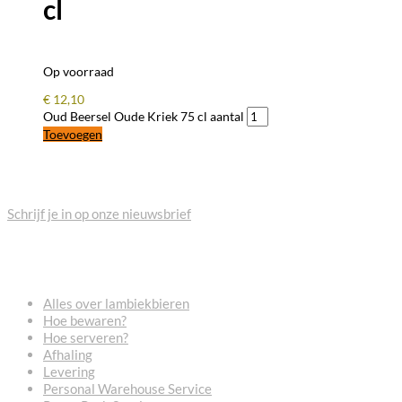
cl
Op voorraad
€
12,10
Oud Beersel Oude Kriek 75 cl aantal
Toevoegen
BLIJF OP DE HOOGTE
Schrijf je in op onze nieuwsbrief
VEELGESTELDE VRAGEN
Alles over lambiekbieren
Hoe bewaren?
Hoe serveren?
Afhaling
Levering
Personal Warehouse Service