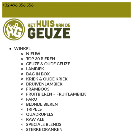
+32 496 356 556
webshop@huisvandegeuze.be
0 items
WINKEL
NIEUW
TOP 30 BIEREN
GEUZE & OUDE GEUZE
LAMBIEK
BAG IN BOX
KRIEK & OUDE KRIEK
DRUIVENLAMBIEK
FRAMBOOS
FRUITBIEREN – FRUITLAMBIEK
FARO
BLONDE BIEREN
TRIPELS
QUADRUPELS
RAW ALE
SPECIALE BLENDS
STERKE DRANKEN