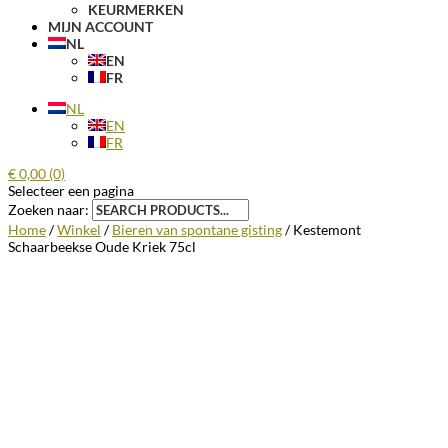
KEURMERKEN
MIJN ACCOUNT
NL
EN
FR
NL
EN
FR
€
0,00
(0)
Selecteer een pagina
Zoeken naar:
Home
/
Winkel
/
Bieren van spontane gisting
/ Kestemont
Schaarbeekse Oude Kriek 75cl