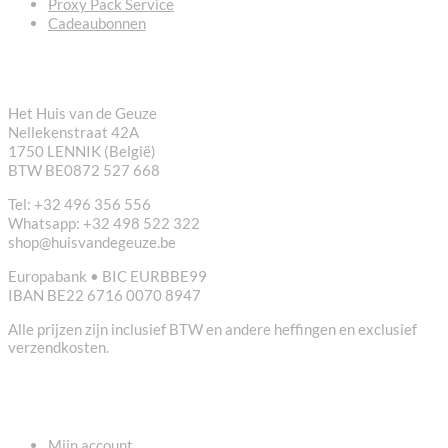
Proxy Pack Service
Cadeaubonnen
CONTACT
Het Huis van de Geuze
Nellekenstraat 42A
1750 LENNIK (België)
BTW BE0872 527 668
Tel: +32 496 356 556
Whatsapp: +32 498 522 322
shop@huisvandegeuze.be
Europabank • BIC EURBBE99
IBAN BE22 6716 0070 8947
Alle prijzen zijn inclusief BTW en andere heffingen en exclusief
verzendkosten.
NUTTIGE LINKS
Mijn account