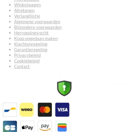
Winkelwagen
Afrekenen
Verlanglijstje
Algemene voorwaarden
Bijzondere voorwaarden
Herroepingsrecht
Koop ongedaan maken
Klachtenregeling
Garantieregeling
Privacybeleid
Cookiebeleid
Contact