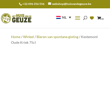
+32 496 356 556
webshop@huisvandegeuze.be
Zoeken
naar:
NL
(0)
Home
/
Winkel
/
Bieren van spontane gisting
/ Kestemont
Oude Kriek 75cl