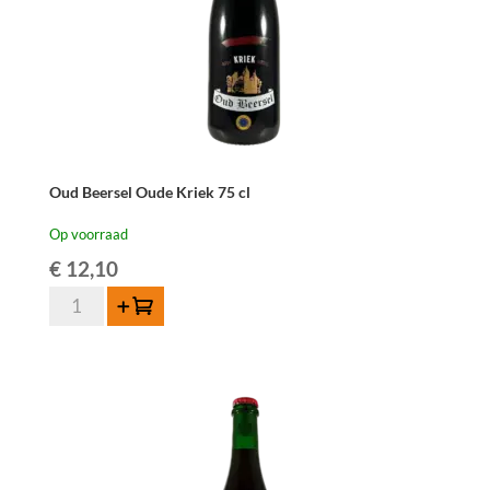
Oud Beersel Oude Kriek 75 cl
Op voorraad
€
12,10
Oud
Toevoegen
Beersel
Oude
Kriek
75
cl
aantal