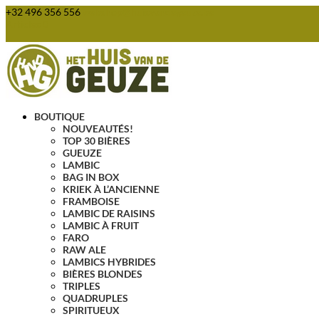
+32 496 356 556
webshop@huisvandegeuze.be
Articles 0
BOUTIQUE
NOUVEAUTÉS!
TOP 30 BIÈRES
GUEUZE
LAMBIC
BAG IN BOX
KRIEK À L’ANCIENNE
FRAMBOISE
LAMBIC DE RAISINS
LAMBIC À FRUIT
FARO
RAW ALE
LAMBICS HYBRIDES
BIÈRES BLONDES
TRIPLES
QUADRUPLES
SPIRITUEUX