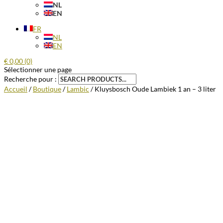
NL
EN
FR
NL
EN
€
0,00
(0)
Sélectionner une page
Recherche pour :
Accueil
/
Boutique
/
Lambic
/ Kluysbosch Oude Lambiek 1 an – 3 liter