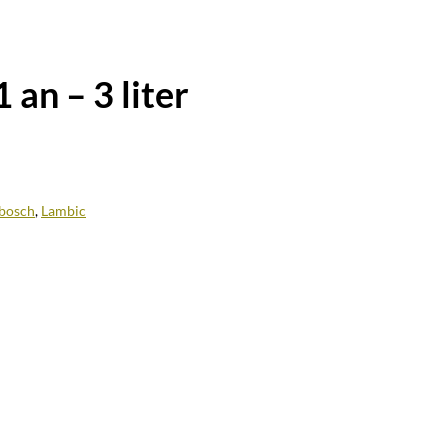
an – 3 liter
bosch
,
Lambic