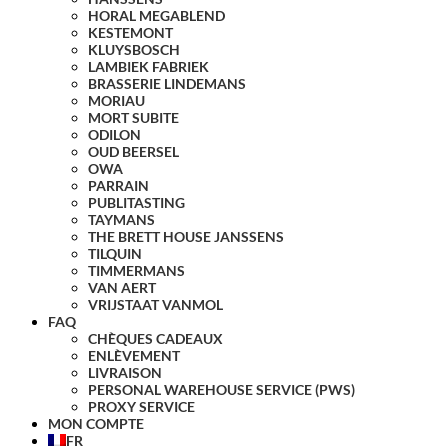
HORAL MEGABLEND
KESTEMONT
KLUYSBOSCH
LAMBIEK FABRIEK
BRASSERIE LINDEMANS
MORIAU
MORT SUBITE
ODILON
OUD BEERSEL
OWA
PARRAIN
PUBLITASTING
TAYMANS
THE BRETT HOUSE JANSSENS
TILQUIN
TIMMERMANS
VAN AERT
VRIJSTAAT VANMOL
FAQ
CHÈQUES CADEAUX
ENLÈVEMENT
LIVRAISON
PERSONAL WAREHOUSE SERVICE (PWS)
PROXY SERVICE
MON COMPTE
FR