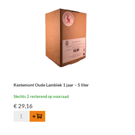
Kestemont Oude Lambiek 1 jaar – 5 liter
Slechts 2 resterend op voorraad
€
29,16
Kestemont
Toevoegen
Oude
Lambiek
1