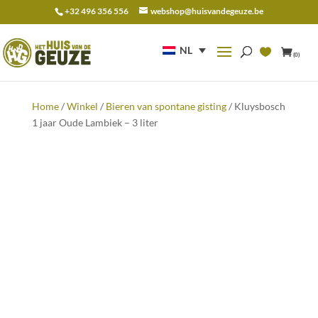
+32 496 356 556
webshop@huisvandegeuze.be
Zoeken
naar:
NL
(0)
Home
/
Winkel
/
Bieren van spontane gisting
/ Kluysbosch
1 jaar Oude Lambiek – 3 liter