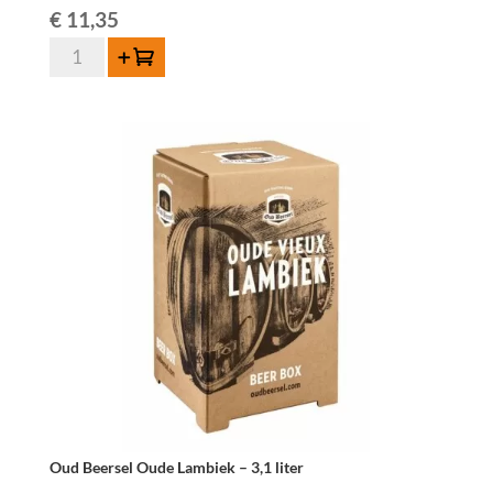
€
11,35
Eylenbosch
Toevoegen
Oude
Lambiek
75cl
aantal
Oud Beersel Oude Lambiek – 3,1 liter