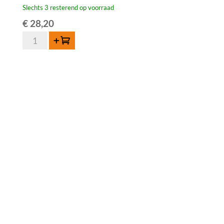
Slechts 3 resterend op voorraad
€
28,20
Oud
Toevoegen
Beersel
Oude
Lambiek
-
3,1
liter
aantal