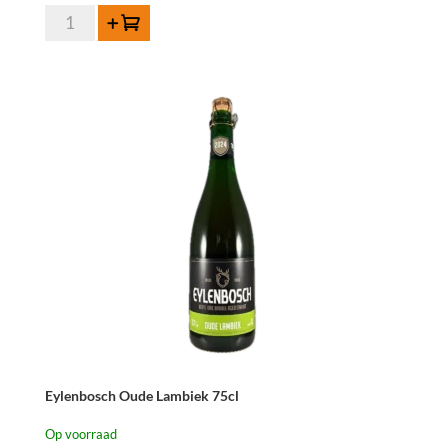
Lambiek
Toevoegen
Fabriek
Cassislambiek
-
3
liter
aantal
Eylenbosch Oude Lambiek 75cl
Op voorraad