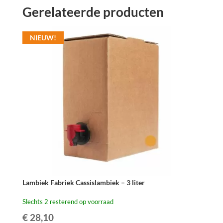
Gerelateerde producten
jaar
-
5
NIEUW!
liter
aantal
Lambiek Fabriek Cassislambiek – 3 liter
Slechts 2 resterend op voorraad
€
28,10