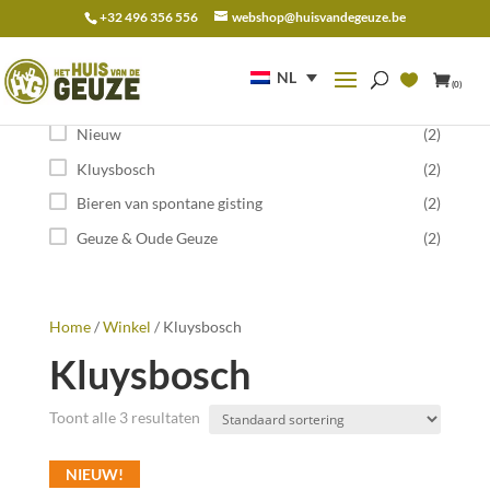
+32 496 356 556
webshop@huisvandegeuze.be
Zoeken
naar:
NL
(0)
Categorie
Nieuw
(2)
Kluysbosch
(2)
Bieren van spontane gisting
(2)
Geuze & Oude Geuze
(2)
Home
/
Winkel
/ Kluysbosch
Kluysbosch
Toont alle 3 resultaten
NIEUW!