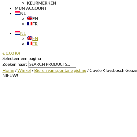
KEURMERKEN
MIJN ACCOUNT
NL
EN
FR
NL
EN
FR
€
0,00
(0)
Selecteer een pagina
Zoeken naar:
Home
/
Winkel
/
Bieren van spontane gisting
/ Cuvée Kluysbosch Geuze
NIEUW!