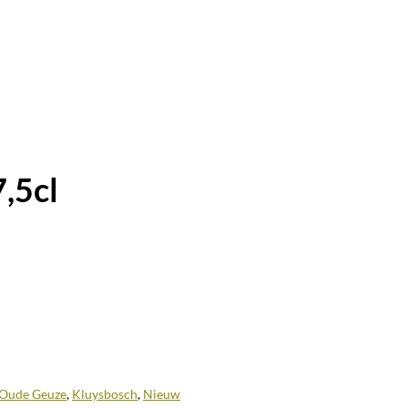
,5cl
 Oude Geuze
,
Kluysbosch
,
Nieuw