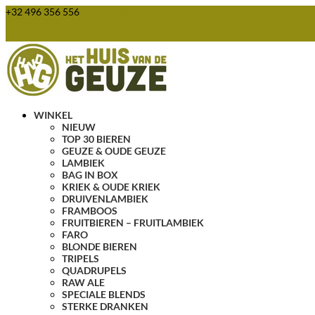
+32 496 356 556
webshop@huisvandegeuze.be
0 items
WINKEL
NIEUW
TOP 30 BIEREN
GEUZE & OUDE GEUZE
LAMBIEK
BAG IN BOX
KRIEK & OUDE KRIEK
DRUIVENLAMBIEK
FRAMBOOS
FRUITBIEREN – FRUITLAMBIEK
FARO
BLONDE BIEREN
TRIPELS
QUADRUPELS
RAW ALE
SPECIALE BLENDS
STERKE DRANKEN