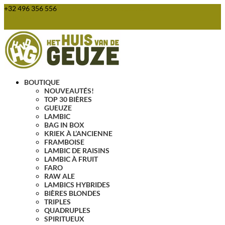
+32 496 356 556
webshop@huisvandegeuze.be
Articles 0
BOUTIQUE
NOUVEAUTÉS!
TOP 30 BIÈRES
GUEUZE
LAMBIC
BAG IN BOX
KRIEK À L’ANCIENNE
FRAMBOISE
LAMBIC DE RAISINS
LAMBIC À FRUIT
FARO
RAW ALE
LAMBICS HYBRIDES
BIÈRES BLONDES
TRIPLES
QUADRUPLES
SPIRITUEUX