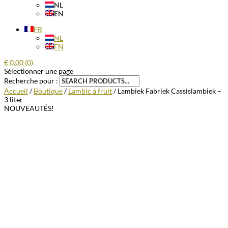
NL
EN
FR
NL
EN
€
0,00
(0)
Sélectionner une page
Recherche pour :
Accueil
/
Boutique
/
Lambic à fruit
/ Lambiek Fabriek Cassislambiek –
3 liter
NOUVEAUTÉS!