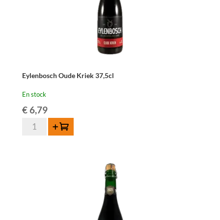
Eylenbosch Oude Kriek 37,5cl
En stock
€
6,79
quantité
Ajouter au panier
de
Eylenbosch
Oude
Kriek
37,5cl