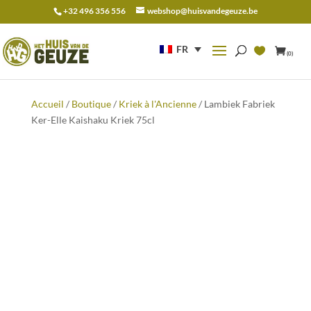
+32 496 356 556
webshop@huisvandegeuze.be
Recherche
pour :
FR
(0)
Accueil
/
Boutique
/
Kriek à l'Ancienne
/ Lambiek Fabriek
Ker-Elle Kaishaku Kriek 75cl