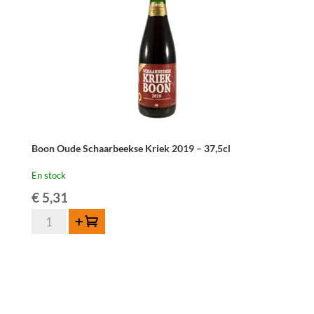
Boon Oude Schaarbeekse Kriek 2019 – 37,5cl
En stock
€
5,31
quantité
Ajouter au panier
de
Boon
Oude
Schaarbeekse
Kriek
2019