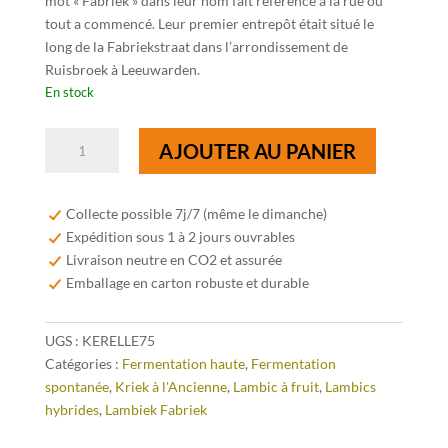
mot « Fabriek » dans leur nom fait référence à la rue où
tout a commencé. Leur premier entrepôt était situé le
long de la Fabriekstraat dans l’arrondissement de
Ruisbroek à Leeuwarden.
En stock
quantité
AJOUTER AU PANIER
de
Lambiek
Fabriek
Collecte possible 7j/7 (même le dimanche)
Ker-
Expédition sous 1 à 2 jours ouvrables
Elle
Livraison neutre en CO2 et assurée
Kaishaku
Emballage en carton robuste et durable
Kriek
75cl
UGS :
KERELLE75
Catégories :
Fermentation haute
,
Fermentation
spontanée
,
Kriek à l'Ancienne
,
Lambic à fruit
,
Lambics
hybrides
,
Lambiek Fabriek