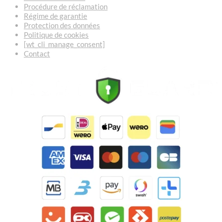
Procédure de réclamation
Régime de garantie
Protection des données
Politique de cookies
[wt_cli_manage_consent]
Contact