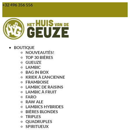
+32 496 356 556
webshop@huisvandegeuze.be
Articles 0
BOUTIQUE
NOUVEAUTÉS!
TOP 30 BIÈRES
GUEUZE
LAMBIC
BAG IN BOX
KRIEK À L’ANCIENNE
FRAMBOISE
LAMBIC DE RAISINS
LAMBIC À FRUIT
FARO
RAW ALE
LAMBICS HYBRIDES
BIÈRES BLONDES
TRIPLES
QUADRUPLES
SPIRITUEUX