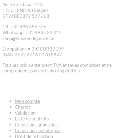
Nellekenstraat 42A
1750 LENNIK (België)
BTW BE0872 527 668
Tel: +32 496 356 556
Whatsapp: +32 498 522 322
shop@huisvandegeuze.be
Europabank • BIC EURBBE99
IBAN BE22 6716 0070 8947
Tous les prix s'entendent TVA et taxes comprises et ne
comprennent pas les frais d'expédition.
LIENS
Mon compte
Chariot
Validation
Liste de souhaits
Conditions générales
Conditions spécifiques
Droit de rétraction