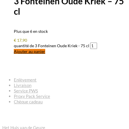
3 Fonteinen Oude Kriek – 75
cl
Plus que 6 en stock
€
17,90
quantité de 3 Fonteinen Oude Kriek - 75 cl
Ajouter au panier
QUESTIONS – RÉPONSES
Enlèvement
Livraison
Service PWS
Proxy Pack Service
Chèque cadeau
CONTACT
Het Huis van de Geuze