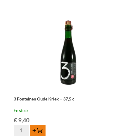
Oude
Kriek
-
37,5
cl
3 Fonteinen Oude Kriek – 37,5 cl
En stock
€
9,40
quantité
Ajouter au panier
de