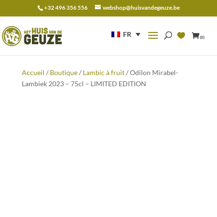
+32 496 356 556
webshop@huisvandegeuze.be
Recherche
pour :
FR
(0)
Accueil
/
Boutique
/
Lambic à fruit
/ Odilon Mirabel-
Lambiek 2023 – 75cl – LIMITED EDITION