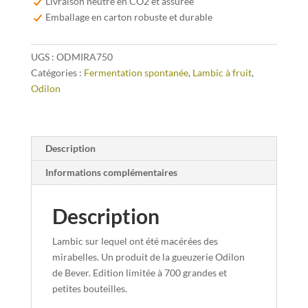
Livraison neutre en CO2 et assurée
-
Emballage en carton robuste et durable
75cl
-
UGS :
ODMIRA750
LIMITED
Catégories :
Fermentation spontanée
,
Lambic à fruit
,
EDITION
Odilon
Description
Informations complémentaires
Description
Lambic sur lequel ont été macérées des
mirabelles. Un produit de la gueuzerie Odilon
de Bever. Edition limitée à 700 grandes et
petites bouteilles.