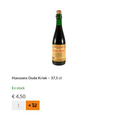
Hanssens Oude Kriek – 37,5 cl
En stock
€
4,50
quantité
Ajouter au panier
de
Hanssens