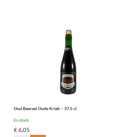
3
Fonteinen
Oude
Kriek
-
37,5
cl
Oud Beersel Oude Kriek – 37,5 cl
En stock
€
6,05