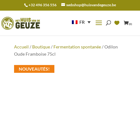
+32 496 356 556
webshop@huisvandegeuze.be
Recherche
pour :
FR
(0)
Accueil
/
Boutique
/
Fermentation spontanée
/ Odilon
Oude Framboise 75cl
NOUVEAUTÉS!