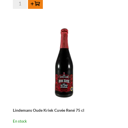
quantité
Ajouter au panier
de
Lindemans
Kriek
35,5
cl
Lindemans Oude Kriek Cuvée René 75 cl
En stock