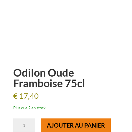
Odilon Oude
Framboise 75cl
€
17,40
Plus que 2 en stock
quantité
AJOUTER AU PANIER
de