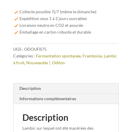
Odilon
Oude
Collecte possible 7j/7 (même le dimanche)
Framboise
Expédition sous 1 à 2 jours ouvrables
75cl
Livraison neutre en CO2 et assurée
Emballage en carton robuste et durable
UGS :
ODOUFR75
Catégories :
Fermentation spontanée
,
Framboise
,
Lambic
à fruit
,
Nouveautés !
,
Odilon
Description
Informations complémentaires
Description
Lambic sur lequel ont été macérées des