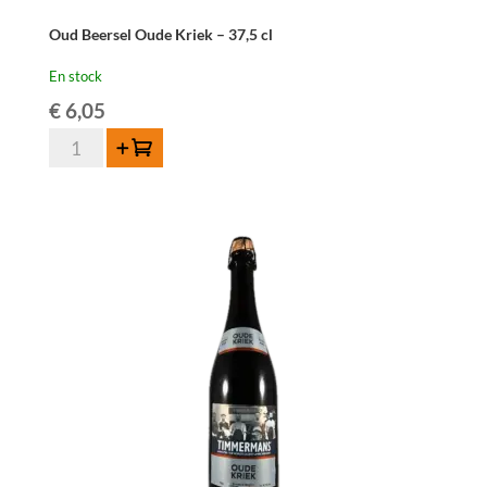
Oud Beersel Oude Kriek – 37,5 cl
En stock
€
6,05
quantité
Ajouter au panier
de
Oud
Beersel
Oude
Kriek
-
37,5
cl