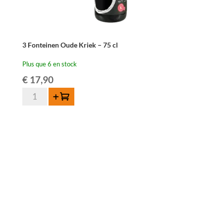
3 Fonteinen Oude Kriek – 75 cl
Plus que 6 en stock
€
17,90
quantité
Ajouter au panier
de
3
Fonteinen
Oude
Kriek
-
75
cl