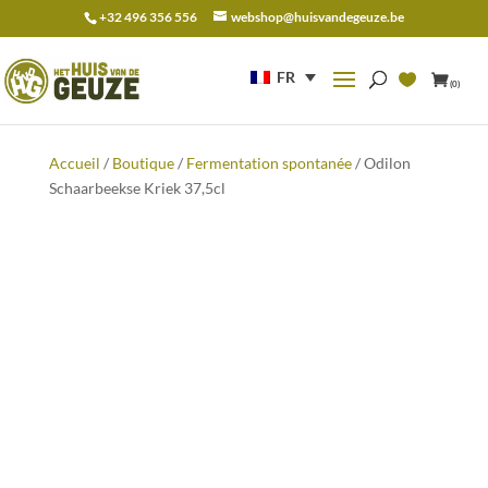
+32 496 356 556
webshop@huisvandegeuze.be
Recherche
pour :
FR
(0)
Accueil
/
Boutique
/
Fermentation spontanée
/ Odilon
Schaarbeekse Kriek 37,5cl