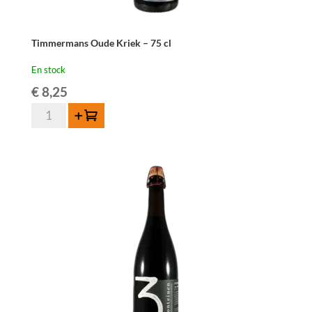
Timmermans Oude Kriek – 75 cl
En stock
€
8,25
quantité
Ajouter au panier
de
Timmermans
Oude
Kriek
-
75
cl