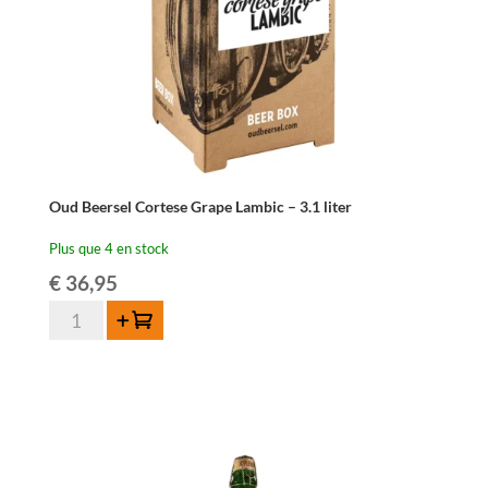
Oud Beersel Cortese Grape Lambic – 3.1 liter
Plus que 4 en stock
€
36,95
quantité
Ajouter au panier
de
Oud
Beersel
Cortese
Grape
Lambic
–