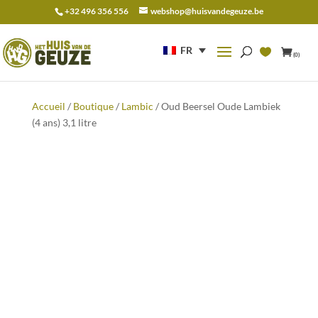
+32 496 356 556
webshop@huisvandegeuze.be
Recherche
pour :
FR
(0)
Accueil
/
Boutique
/
Lambic
/ Oud Beersel Oude Lambiek
(4 ans) 3,1 litre