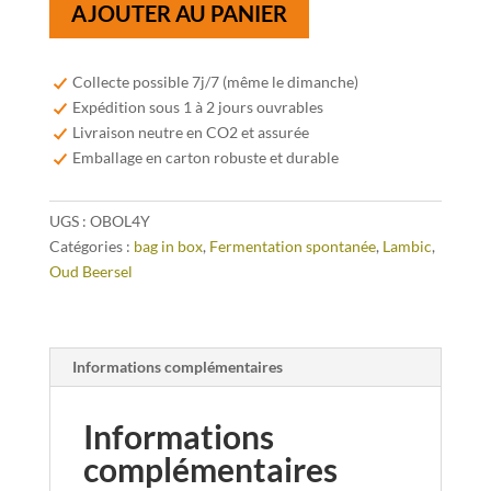
AJOUTER AU PANIER
de
Oud
Beersel
Collecte possible 7j/7 (même le dimanche)
Oude
Expédition sous 1 à 2 jours ouvrables
Lambiek
Livraison neutre en CO2 et assurée
(4
Emballage en carton robuste et durable
ans)
3,1
UGS :
OBOL4Y
litre
Catégories :
bag in box
,
Fermentation spontanée
,
Lambic
,
Oud Beersel
Informations complémentaires
Informations
complémentaires