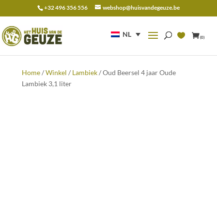
+32 496 356 556
webshop@huisvandegeuze.be
Zoeken
naar:
NL
(0)
Home
/
Winkel
/
Lambiek
/ Oud Beersel 4 jaar Oude
Lambiek 3,1 liter