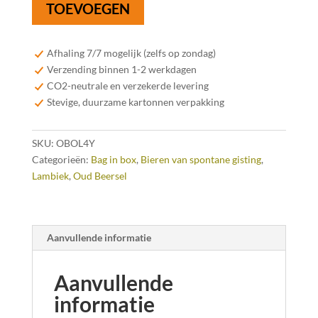
TOEVOEGEN
Beersel
4
jaar
Afhaling 7/7 mogelijk (zelfs op zondag)
Oude
Verzending binnen 1-2 werkdagen
Lambiek
CO2-neutrale en verzekerde levering
3,1
Stevige, duurzame kartonnen verpakking
liter
aantal
SKU:
OBOL4Y
Categorieën:
Bag in box
,
Bieren van spontane gisting
,
Lambiek
,
Oud Beersel
Aanvullende informatie
Aanvullende
informatie