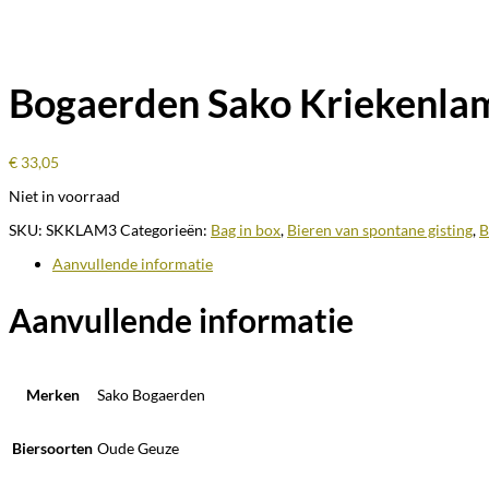
Bogaerden Sako Kriekenlamb
€
33,05
Niet in voorraad
SKU:
SKKLAM3
Categorieën:
Bag in box
,
Bieren van spontane gisting
,
B
Aanvullende informatie
Aanvullende informatie
Merken
Sako Bogaerden
Biersoorten
Oude Geuze