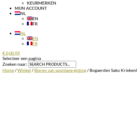
KEURMERKEN
MIJN ACCOUNT
NL
EN
FR
NL
EN
FR
€
0,00
(0)
Selecteer een pagina
Zoeken naar:
Home
/
Winkel
/
Bieren van spontane gisting
/ Bogaerden Sako Kriekenl