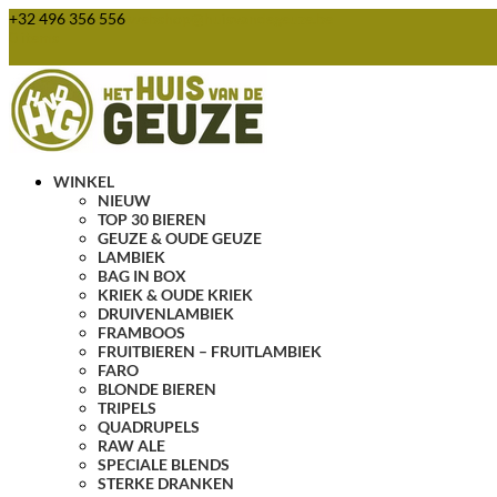
+32 496 356 556
webshop@huisvandegeuze.be
0 items
WINKEL
NIEUW
TOP 30 BIEREN
GEUZE & OUDE GEUZE
LAMBIEK
BAG IN BOX
KRIEK & OUDE KRIEK
DRUIVENLAMBIEK
FRAMBOOS
FRUITBIEREN – FRUITLAMBIEK
FARO
BLONDE BIEREN
TRIPELS
QUADRUPELS
RAW ALE
SPECIALE BLENDS
STERKE DRANKEN