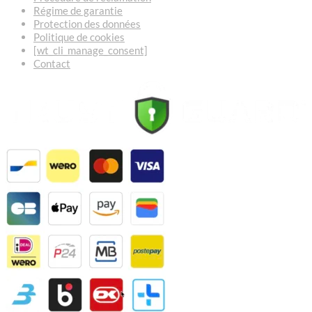
Régime de garantie
Protection des données
Politique de cookies
[wt_cli_manage_consent]
Contact