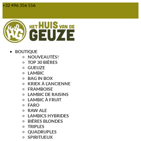
+32 496 356 556
webshop@huisvandegeuze.be
Articles 0
BOUTIQUE
NOUVEAUTÉS!
TOP 30 BIÈRES
GUEUZE
LAMBIC
BAG IN BOX
KRIEK À L’ANCIENNE
FRAMBOISE
LAMBIC DE RAISINS
LAMBIC À FRUIT
FARO
RAW ALE
LAMBICS HYBRIDES
BIÈRES BLONDES
TRIPLES
QUADRUPLES
SPIRITUEUX