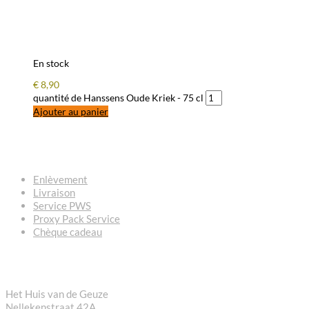
En stock
€
8,90
quantité de Hanssens Oude Kriek - 75 cl
Ajouter au panier
QUESTIONS – RÉPONSES
Enlèvement
Livraison
Service PWS
Proxy Pack Service
Chèque cadeau
CONTACT
Het Huis van de Geuze
Nellekenstraat 42A