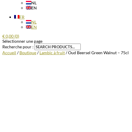
NL
EN
FR
NL
EN
€
0,00
(0)
Sélectionner une page
Recherche pour :
Accueil
/
Boutique
/
Lambic à fruit
/ Oud Beersel Green Walnut – 75cl