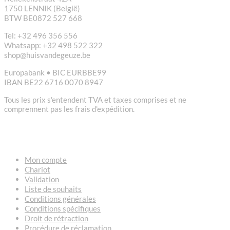
1750 LENNIK (België)
BTW BE0872 527 668
Tel: +32 496 356 556
Whatsapp: +32 498 522 322
shop@huisvandegeuze.be
Europabank • BIC EURBBE99
IBAN BE22 6716 0070 8947
Tous les prix s'entendent TVA et taxes comprises et ne
comprennent pas les frais d'expédition.
LIENS
Mon compte
Chariot
Validation
Liste de souhaits
Conditions générales
Conditions spécifiques
Droit de rétraction
Procédure de réclamation