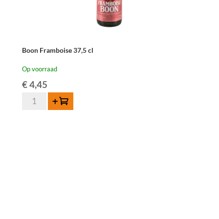
Boon Framboise 37,5 cl
Op voorraad
€
4,45
Boon
Toevoegen
Framboise
37,5
cl
aantal