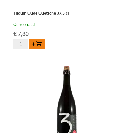
Tilquin Oude Quetsche 37,5 cl
Op voorraad
€
7,80
Tilquin
Toevoegen
Oude
Quetsche
37,5
cl
aantal