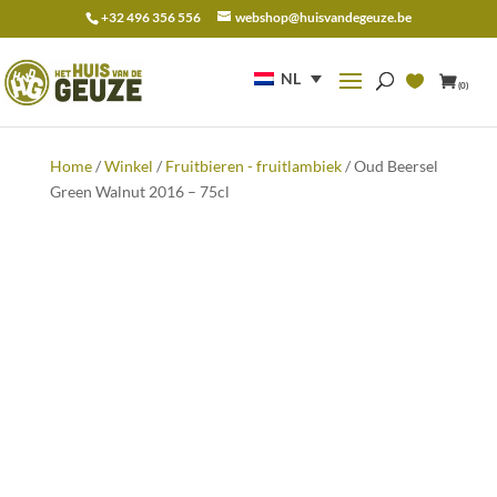
+32 496 356 556
webshop@huisvandegeuze.be
Zoeken
naar:
NL
(0)
Home
/
Winkel
/
Fruitbieren - fruitlambiek
/ Oud Beersel
Green Walnut 2016 – 75cl