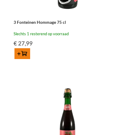
3 Fonteinen Hommage 75 cl
Slechts 1 resterend op voorraad
€
27,99
Toevoegen
3
Fonteinen
Hommage
75
cl
aantal