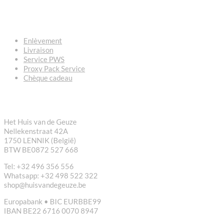
QUESTIONS – RÉPONSES
Enlèvement
Livraison
Service PWS
Proxy Pack Service
Chèque cadeau
CONTACT
Het Huis van de Geuze
Nellekenstraat 42A
1750 LENNIK (België)
BTW BE0872 527 668
Tel: +32 496 356 556
Whatsapp: +32 498 522 322
shop@huisvandegeuze.be
Europabank • BIC EURBBE99
IBAN BE22 6716 0070 8947