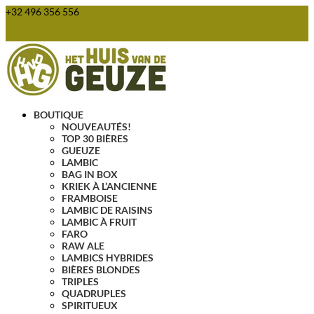
+32 496 356 556
webshop@huisvandegeuze.be
Articles 0
BOUTIQUE
NOUVEAUTÉS!
TOP 30 BIÈRES
GUEUZE
LAMBIC
BAG IN BOX
KRIEK À L’ANCIENNE
FRAMBOISE
LAMBIC DE RAISINS
LAMBIC À FRUIT
FARO
RAW ALE
LAMBICS HYBRIDES
BIÈRES BLONDES
TRIPLES
QUADRUPLES
SPIRITUEUX