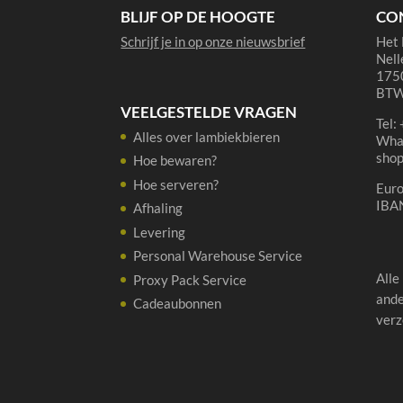
BLIJF OP DE HOOGTE
CO
Schrijf je in op onze nieuwsbrief
Het 
Nell
1750
BTW
VEELGESTELDE VRAGEN
Tel:
Alles over lambiekbieren
Wha
sho
Hoe bewaren?
Hoe serveren?
Eur
IBA
Afhaling
Levering
Personal Warehouse Service
Alle
Proxy Pack Service
ande
Cadeaubonnen
verz