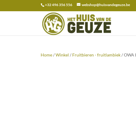
+32 496 356 556
webshop@huisvandegeuze.be
Zoeken
naar:
Home
/
Winkel
/
Fruitbieren - fruitlambiek
/ OWA L