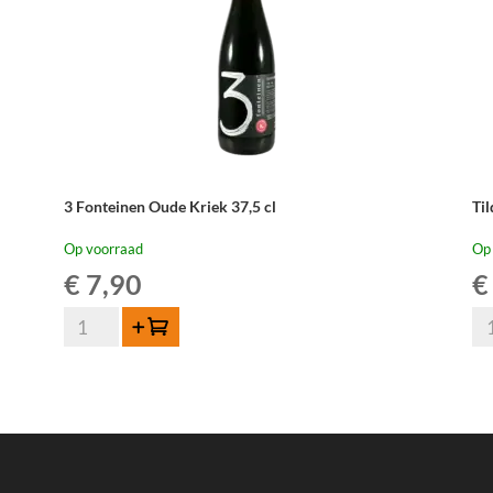
3 Fonteinen Oude Kriek 37,5 cl
Ti
Op voorraad
Op
€
7,90
€
3
Til
Toevoegen
Fonteinen
Ou
Oude
Qu
Kriek
37
37,5
cl
cl
aan
aantal