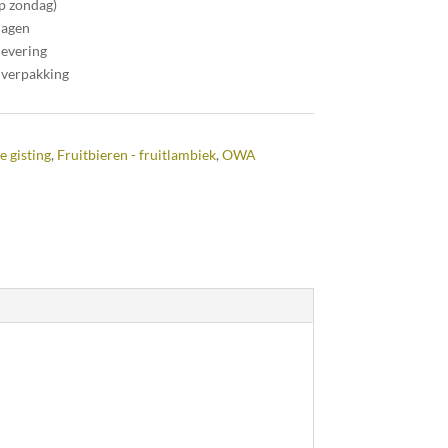
op zondag)
dagen
levering
 verpakking
e gisting
,
Fruitbieren - fruitlambiek
,
OWA