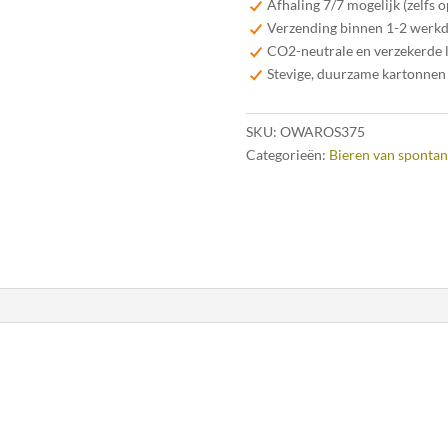
Afhaling 7/7 mogelijk (zelfs 
cl
Verzending binnen 1-2 werk
aantal
CO2-neutrale en verzekerde 
Stevige, duurzame kartonnen
SKU:
OWAROS375
Categorieën:
Bieren van spontan