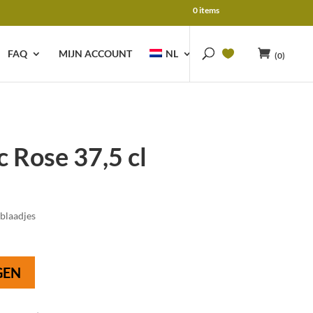
0 items
FAQ
MIJN ACCOUNT
NL
(0)
Rose 37,5 cl
blaadjes
GEN