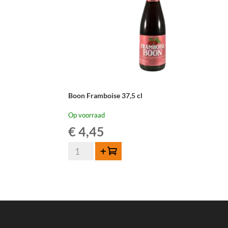
Boon Framboise 37,5 cl
Op voorraad
€
4,45
Boon
Toevoegen
Framboise
37,5
cl
aantal