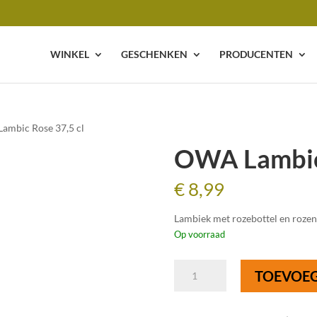
WINKEL
GESCHENKEN
PRODUCENTEN
ambic Rose 37,5 cl
OWA Lambic 
€
8,99
Lambiek met rozebottel en rozen
Op voorraad
OWA
TOEVOE
Lambic
Rose
37,5