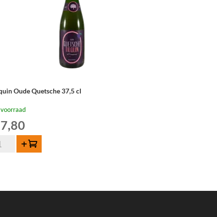
lquin Oude Quetsche 37,5 cl
 voorraad
7,80
quin
Toevoegen
de
etsche
,5
tal