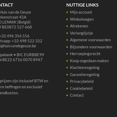
NTACT
NUTTIGE LINKS
Huis van de Geuze
Mijn account
ekenstraat 42A
Winkelwagen
 LENNIK (België)
Afrekenen
 BE0872 527 668
Verlanglijstje
 +32 496 356 556
Algemene voorwaarden
tsapp: +32 498 522 322
p@huisvandegeuze.be
Bijzondere voorwaarden
Herroepingsrecht
opabank • BIC EURBBE99
N BE22 6716 0070 8947
Koop ongedaan maken
Klachtenregeling
Garantieregeling
 prijzen zijn inclusief BTW en
Privacybeleid
re heffingen en exclusief
Cookiebeleid
endkosten.
Contact