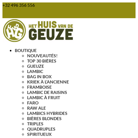
+32 496 356 556
webshop@huisvandegeuze.be
Articles 0
BOUTIQUE
NOUVEAUTÉS!
TOP 30 BIÈRES
GUEUZE
LAMBIC
BAG IN BOX
KRIEK À L’ANCIENNE
FRAMBOISE
LAMBIC DE RAISINS
LAMBIC À FRUIT
FARO
RAW ALE
LAMBICS HYBRIDES
BIÈRES BLONDES
TRIPLES
QUADRUPLES
SPIRITUEUX