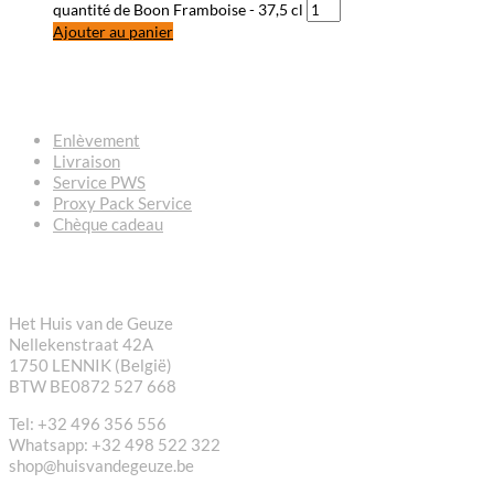
quantité de Boon Framboise - 37,5 cl
Ajouter au panier
QUESTIONS – RÉPONSES
Enlèvement
Livraison
Service PWS
Proxy Pack Service
Chèque cadeau
CONTACT
Het Huis van de Geuze
Nellekenstraat 42A
1750 LENNIK (België)
BTW BE0872 527 668
Tel: +32 496 356 556
Whatsapp: +32 498 522 322
shop@huisvandegeuze.be