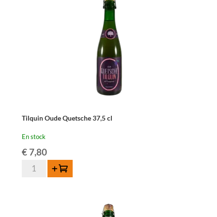
37,5
cl
Tilquin Oude Quetsche 37,5 cl
En stock
€
7,80
quantité
Ajouter au panier
de
Tilquin
Oude
Quetsche