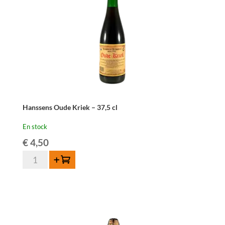
Hanssens Oude Kriek – 37,5 cl
En stock
€
4,50
quantité
Ajouter au panier
de
Hanssens
Oude
Kriek
-