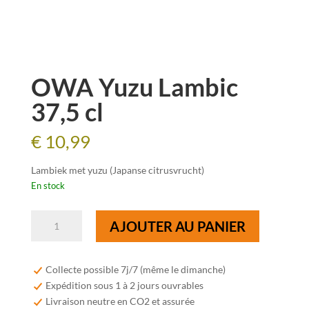
OWA Yuzu Lambic
37,5 cl
€
10,99
Lambiek met yuzu (Japanse citrusvrucht)
En stock
quantité
AJOUTER AU PANIER
de
OWA
Yuzu
Collecte possible 7j/7 (même le dimanche)
Lambic
Expédition sous 1 à 2 jours ouvrables
37,5
Livraison neutre en CO2 et assurée