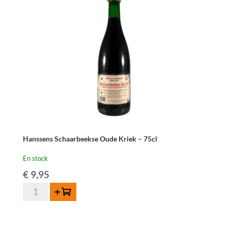
37,5
cl
Hanssens Schaarbeekse Oude Kriek – 75cl
En stock
€
9,95
quantité
Ajouter au panier
de
Hanssens
Schaarbeekse