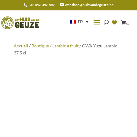
+32 496 356 556
webshop@huisvandegeuze.be
Recherche
pour :
FR
(0)
Accueil
/
Boutique
/
Lambic à fruit
/ OWA Yuzu Lambic
37,5 cl