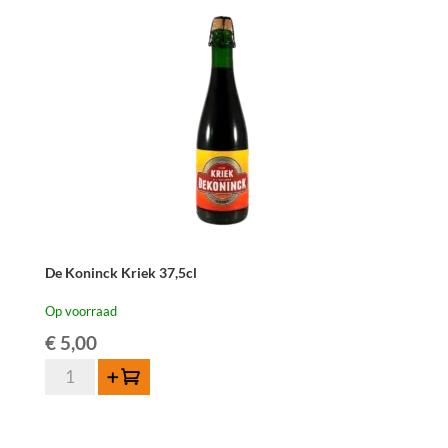
cl
aantal
De Koninck Kriek 37,5cl
Op voorraad
€
5,00
De
Toevoegen
Koninck
Kriek
37,5cl