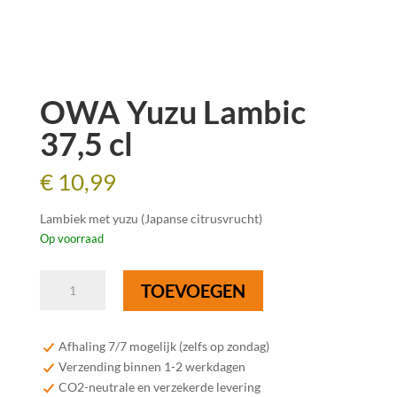
OWA Yuzu Lambic
37,5 cl
€
10,99
Lambiek met yuzu (Japanse citrusvrucht)
Op voorraad
OWA
TOEVOEGEN
Yuzu
Lambic
37,5
Afhaling 7/7 mogelijk (zelfs op zondag)
cl
Verzending binnen 1-2 werkdagen
aantal
CO2-neutrale en verzekerde levering