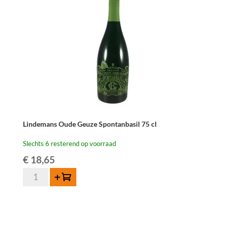
cl
aantal
Lindemans Oude Geuze Spontanbasil 75 cl
Slechts 6 resterend op voorraad
€
18,65
Lindemans
Toevoegen
Oude
Geuze
Spontanbasil
75