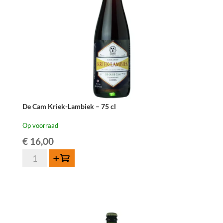
De Cam Kriek-Lambiek – 75 cl
Op voorraad
€
16,00
De
Toevoegen
Cam
Kriek-
Lambiek
-
75