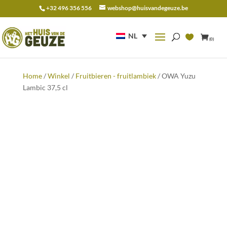
+32 496 356 556
webshop@huisvandegeuze.be
Zoeken
naar:
NL
(0)
Home
/
Winkel
/
Fruitbieren - fruitlambiek
/ OWA Yuzu
Lambic 37,5 cl