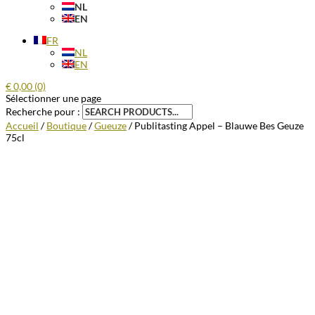
NL
EN
FR
NL
EN
€
0,00
(0)
Sélectionner une page
Recherche pour :
Accueil
/
Boutique
/
Gueuze
/ Publitasting Appel – Blauwe Bes Geuze
75cl