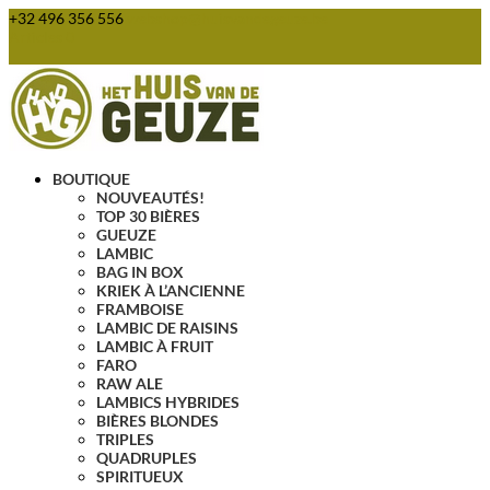
+32 496 356 556
webshop@huisvandegeuze.be
Articles 0
BOUTIQUE
NOUVEAUTÉS!
TOP 30 BIÈRES
GUEUZE
LAMBIC
BAG IN BOX
KRIEK À L’ANCIENNE
FRAMBOISE
LAMBIC DE RAISINS
LAMBIC À FRUIT
FARO
RAW ALE
LAMBICS HYBRIDES
BIÈRES BLONDES
TRIPLES
QUADRUPLES
SPIRITUEUX