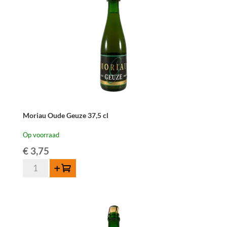
Moriau Oude Geuze 37,5 cl
Op voorraad
€
3,75
Moriau
Toevoegen
Oude
Geuze
37,5
cl
aantal