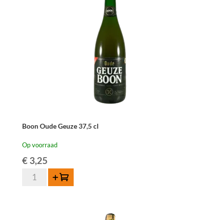
Boon Oude Geuze 37,5 cl
Op voorraad
€
3,25
Boon
Toevoegen
Oude
Geuze
37,5
cl