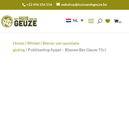
+32 496 356 556
webshop@huisvandegeuze.be
Zoeken
naar:
NL
(0)
Home
/
Winkel
/
Bieren van spontane
gisting
/ Publitasting Appel – Blauwe Bes Geuze 75cl