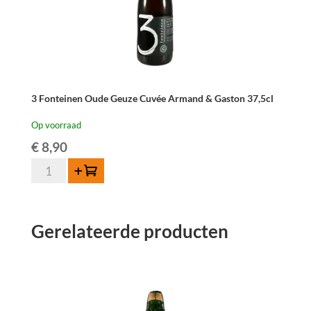
3 Fonteinen Oude Geuze Cuvée Armand & Gaston 37,5cl
Op voorraad
€
8,90
3
Toevoegen
Fonteinen
Oude
Geuze
Gerelateerde producten
Cuvée
Armand
&
Gaston
37,5cl
aantal