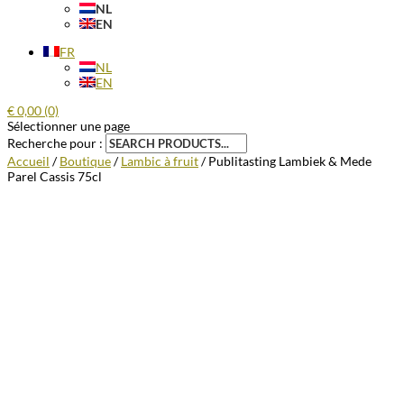
NL
EN
FR
NL
EN
€
0,00
(0)
Sélectionner une page
Recherche pour :
Accueil
/
Boutique
/
Lambic à fruit
/ Publitasting Lambiek & Mede
Parel Cassis 75cl