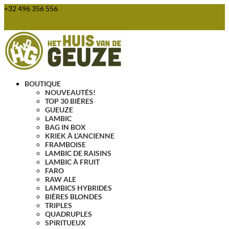
+32 496 356 556
webshop@huisvandegeuze.be
Articles 0
BOUTIQUE
NOUVEAUTÉS!
TOP 30 BIÈRES
GUEUZE
LAMBIC
BAG IN BOX
KRIEK À L’ANCIENNE
FRAMBOISE
LAMBIC DE RAISINS
LAMBIC À FRUIT
FARO
RAW ALE
LAMBICS HYBRIDES
BIÈRES BLONDES
TRIPLES
QUADRUPLES
SPIRITUEUX