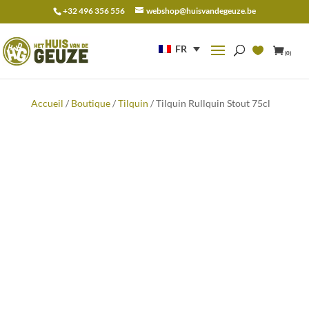
+32 496 356 556
webshop@huisvandegeuze.be
Recherche
pour :
FR
(0)
Accueil
/
Boutique
/
Tilquin
/ Tilquin Rullquin Stout 75cl