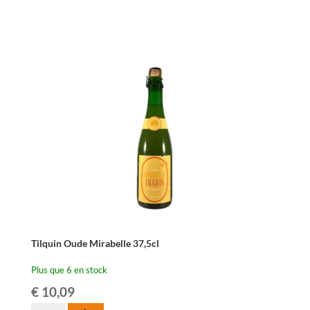
Tilquin
Oude
Quetsche
-
75
cl
Tilquin Oude Mirabelle 37,5cl
Plus que 6 en stock
€
10,09