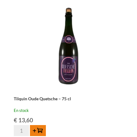
Tilquin Oude Quetsche – 75 cl
En stock
€
13,60
quantité
Ajouter au panier
de