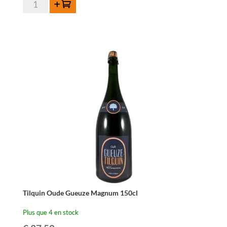
quantité
Ajouter au panier
de
Tilquin
Oude
Mirabelle
37,5cl
Tilquin Oude Gueuze Magnum 150cl
Plus que 4 en stock