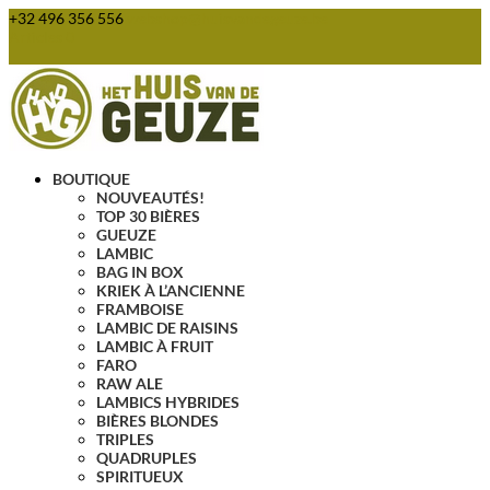
+32 496 356 556
webshop@huisvandegeuze.be
Articles 0
BOUTIQUE
NOUVEAUTÉS!
TOP 30 BIÈRES
GUEUZE
LAMBIC
BAG IN BOX
KRIEK À L’ANCIENNE
FRAMBOISE
LAMBIC DE RAISINS
LAMBIC À FRUIT
FARO
RAW ALE
LAMBICS HYBRIDES
BIÈRES BLONDES
TRIPLES
QUADRUPLES
SPIRITUEUX