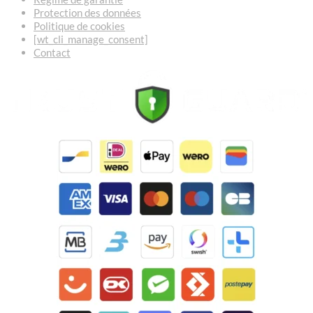
Protection des données
Politique de cookies
[wt_cli_manage_consent]
Contact