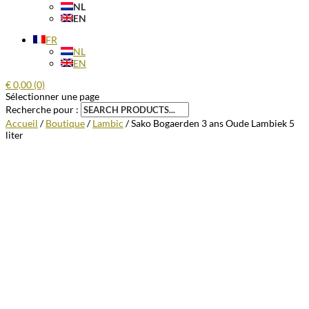
NL
EN
FR
NL
EN
€
0,00
(0)
Sélectionner une page
Recherche pour :
Accueil
/
Boutique
/
Lambic
/ Sako Bogaerden 3 ans Oude Lambiek 5
liter