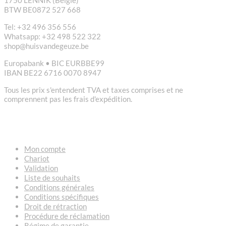
1750 LENNIK (België)
BTW BE0872 527 668
Tel: +32 496 356 556
Whatsapp: +32 498 522 322
shop@huisvandegeuze.be
Europabank • BIC EURBBE99
IBAN BE22 6716 0070 8947
Tous les prix s'entendent TVA et taxes comprises et ne
comprennent pas les frais d'expédition.
LIENS
Mon compte
Chariot
Validation
Liste de souhaits
Conditions générales
Conditions spécifiques
Droit de rétraction
Procédure de réclamation
Régime de garantie