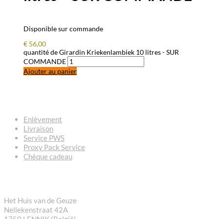
Disponible sur commande
€
56,00
quantité de Girardin Kriekenlambiek 10 litres - SUR
COMMANDE
Ajouter au panier
QUESTIONS – RÉPONSES
Enlèvement
Livraison
Service PWS
Proxy Pack Service
Chèque cadeau
CONTACT
Het Huis van de Geuze
Nellekenstraat 42A