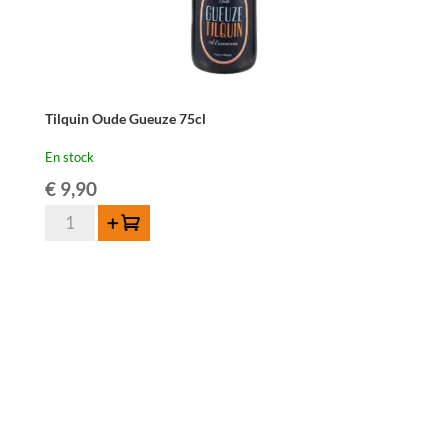
Tilquin Oude Gueuze 75cl
En stock
€
9,90
quantité
Ajouter au panier
de
Tilquin
Oude
Gueuze
75cl