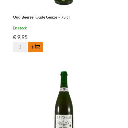
Oud Beersel Oude Geuze – 75 cl
En stock
€
9,95
quantité
Ajouter au panier
de
Oud
Beersel
Oude
Geuze
-
75
cl