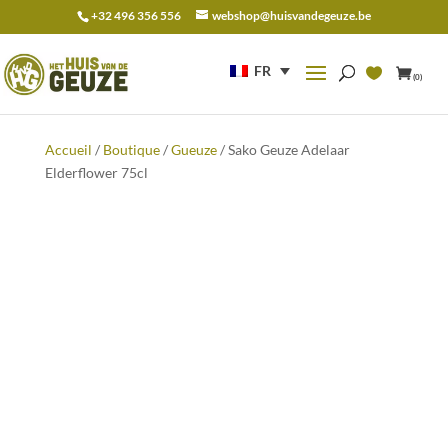
+32 496 356 556
webshop@huisvandegeuze.be
Recherche
pour :
FR
(0)
Accueil
/
Boutique
/
Gueuze
/ Sako Geuze Adelaar
Elderflower 75cl