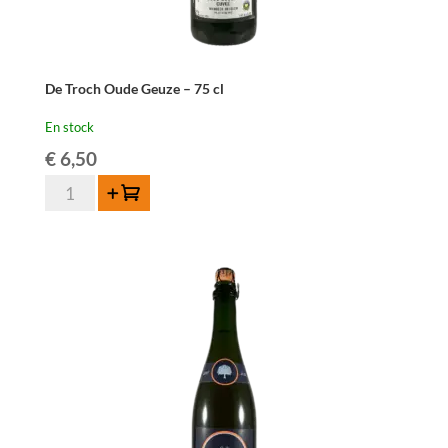
De Troch Oude Geuze – 75 cl
En stock
€
6,50
quantité
Ajouter au panier
de
De
Troch
Oude
Geuze
-
75
cl