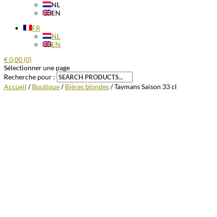
NL
EN
FR
NL
EN
€
0,00
(0)
Sélectionner une page
Recherche pour :
Accueil
/
Boutique
/
Bières blondes
/ Taymans Saison 33 cl