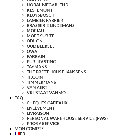
HORAL MEGABLEND
KESTEMONT
KLUYSBOSCH
LAMBIEK FABRIEK
BRASSERIE LINDEMANS
MORIAU
MORT SUBITE
ODILON
OUD BEERSEL
OWA
PARRAIN
PUBLITASTING
TAYMANS
THE BRETT HOUSE JANSSENS
TILQUIN
TIMMERMANS
VAN AERT
VRIJSTAAT VANMOL
FAQ
CHÈQUES CADEAUX
ENLÈVEMENT
LIVRAISON
PERSONAL WAREHOUSE SERVICE (PWS)
PROXY SERVICE
MON COMPTE
FR