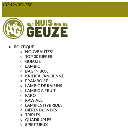
+32 496 356 556
webshop@huisvandegeuze.be
Articles 0
BOUTIQUE
NOUVEAUTÉS!
TOP 30 BIÈRES
GUEUZE
LAMBIC
BAG IN BOX
KRIEK À L’ANCIENNE
FRAMBOISE
LAMBIC DE RAISINS
LAMBIC À FRUIT
FARO
RAW ALE
LAMBICS HYBRIDES
BIÈRES BLONDES
TRIPLES
QUADRUPLES
SPIRITUEUX