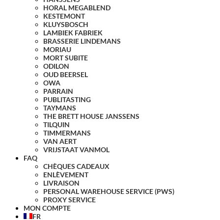
HORAL MEGABLEND
KESTEMONT
KLUYSBOSCH
LAMBIEK FABRIEK
BRASSERIE LINDEMANS
MORIAU
MORT SUBITE
ODILON
OUD BEERSEL
OWA
PARRAIN
PUBLITASTING
TAYMANS
THE BRETT HOUSE JANSSENS
TILQUIN
TIMMERMANS
VAN AERT
VRIJSTAAT VANMOL
FAQ
CHÈQUES CADEAUX
ENLÈVEMENT
LIVRAISON
PERSONAL WAREHOUSE SERVICE (PWS)
PROXY SERVICE
MON COMPTE
FR