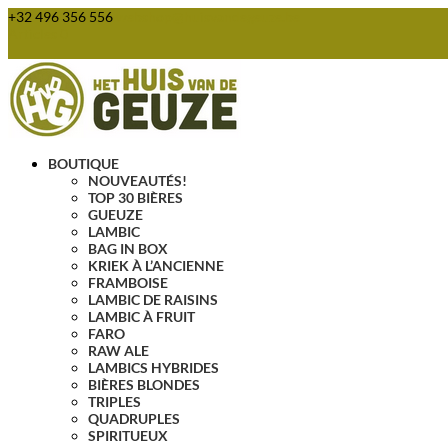
+32 496 356 556
webshop@huisvandegeuze.be
Articles 0
BOUTIQUE
NOUVEAUTÉS!
TOP 30 BIÈRES
GUEUZE
LAMBIC
BAG IN BOX
KRIEK À L’ANCIENNE
FRAMBOISE
LAMBIC DE RAISINS
LAMBIC À FRUIT
FARO
RAW ALE
LAMBICS HYBRIDES
BIÈRES BLONDES
TRIPLES
QUADRUPLES
SPIRITUEUX