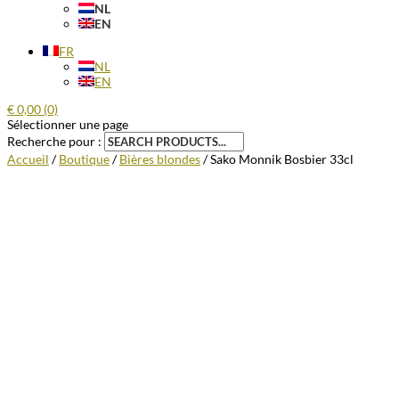
NL
EN
FR
NL
EN
€
0,00
(0)
Sélectionner une page
Recherche pour :
Accueil
/
Boutique
/
Bières blondes
/ Sako Monnik Bosbier 33cl