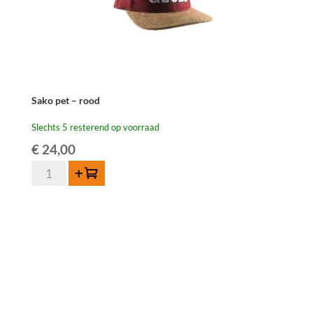
Sako pet – rood
Slechts 5 resterend op voorraad
€
24,00
Sako
Toevoegen
pet
-
rood
aantal