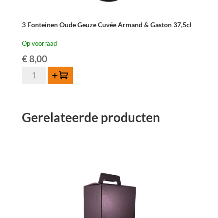
3 Fonteinen Oude Geuze Cuvée Armand & Gaston 37,5cl
Op voorraad
€
8,00
3
Toevoegen
Fonteinen
Oude
Geuze
Gerelateerde producten
Cuvée
Armand
&
Gaston
37,5cl
aantal