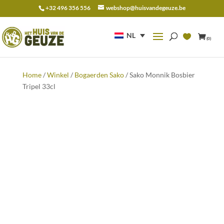
+32 496 356 556
webshop@huisvandegeuze.be
Zoeken
naar:
NL
(0)
Home
/
Winkel
/
Bogaerden Sako
/ Sako Monnik Bosbier
Tripel 33cl