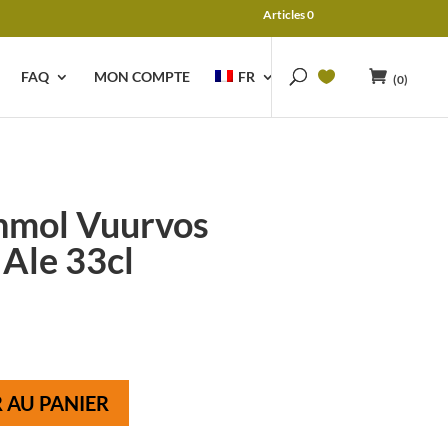
Articles 0
FAQ
MON COMPTE
FR
(0)
anmol Vuurvos
Ale 33cl
 AU PANIER