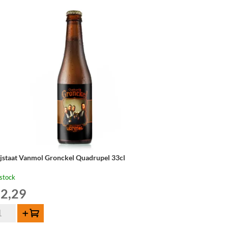
ijstaat Vanmol Gronckel Quadrupel 33cl
stock
2,29
ntité
Ajouter au panier