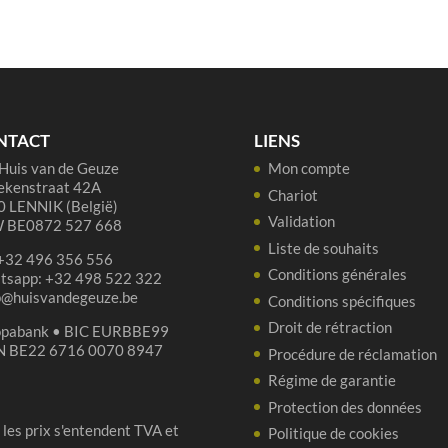
Sako
Vri
Monnik
Va
Bosbier
Gr
33cl
Qu
33
NTACT
LIENS
Huis van de Geuze
Mon compte
ekenstraat 42A
Chariot
 LENNIK (België)
Validation
 BE0872 527 668
Liste de souhaits
 +32 496 356 556
Conditions générales
tsapp: +32 498 522 322
p@huisvandegeuze.be
Conditions spécifiques
Droit de rétraction
opabank • BIC EURBBE99
N BE22 6716 0070 8947
Procédure de réclamation
Régime de garantie
Protection des données
 les prix s'entendent TVA et
Politique de cookies