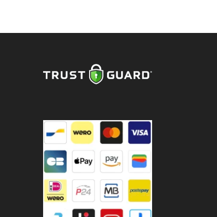
jstaat
nmol
onckel
adrupel
cl