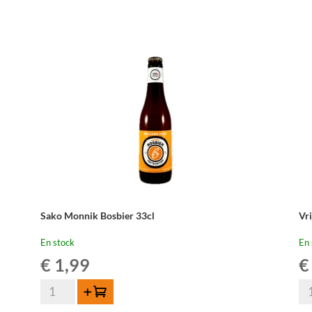
Sako Monnik Bosbier 33cl
Vr
En stock
En 
€
1,99
€
quantité
qua
Ajouter au panier
de
de