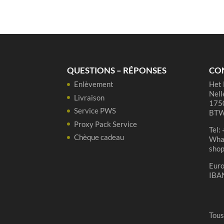
cadeau
Gronckel
Blond
6x33cl
QUESTIONS – RÉPONSES
CO
Enlèvement
Het 
Nell
Livraison
1750
Service PWS
BTW
Proxy Pack Service
Tel:
Chèque cadeau
Wha
sho
Eur
IBA
Tous