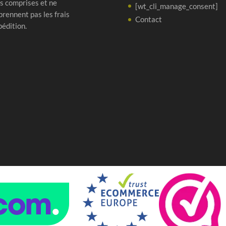
s comprises et ne
[wt_cli_manage_consent]
rennent pas les frais
Contact
pédition.