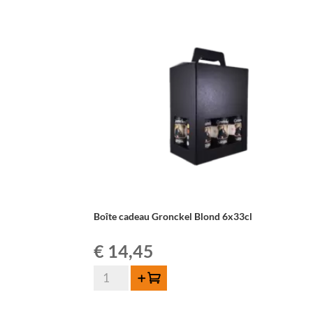
Boîte cadeau Gronckel Blond 6x33cl
€
14,45
quantité
Ajouter au panier
de
Boîte