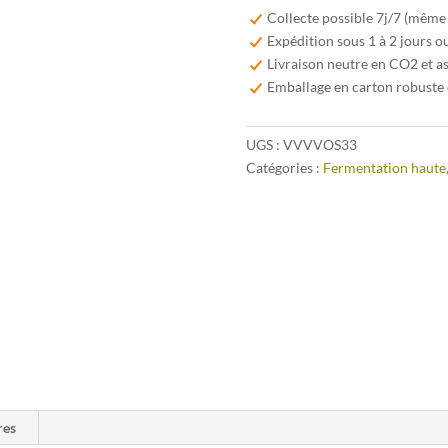
Vanmol
Collecte possible 7j/7 (même
Vuurvos
Expédition sous 1 à 2 jours o
Belgian
Livraison neutre en CO2 et a
Raw
Emballage en carton robuste 
Ale
33cl
UGS :
VVVVOS33
Catégories :
Fermentation haute
res