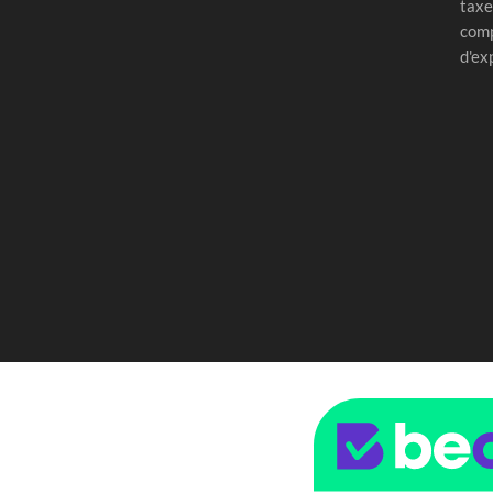
taxe
comp
d'ex