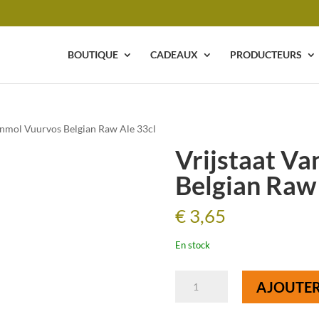
BOUTIQUE
CADEAUX
PRODUCTEURS
Vanmol Vuurvos Belgian Raw Ale 33cl
Vrijstaat V
Belgian Raw 
€
3,65
En stock
quantité
AJOUTER
de
Vrijstaat