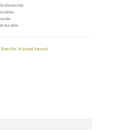
 le dimanche)
uvrables
ssurée
et durable
,
Raw Ale
,
Vrijstaat Vanmol