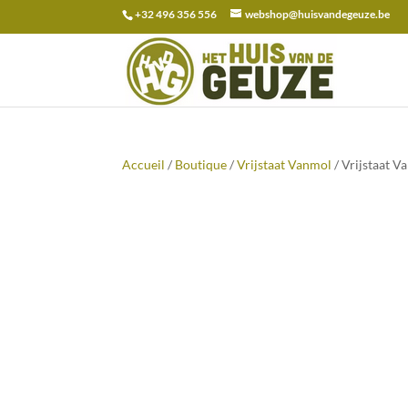
+32 496 356 556
webshop@huisvandegeuze.be
Recherche
pour :
Accueil
/
Boutique
/
Vrijstaat Vanmol
/ Vrijstaat 