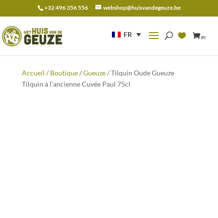
+32 496 356 556
webshop@huisvandegeuze.be
Recherche
pour :
FR
(0)
Accueil
/
Boutique
/
Gueuze
/ Tilquin Oude Gueuze
Tilquin à l’ancienne Cuvée Paul 75cl