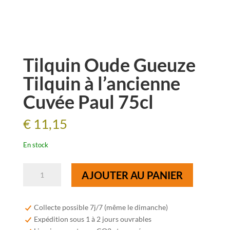
Tilquin Oude Gueuze
Tilquin à l’ancienne
Cuvée Paul 75cl
€
11,15
En stock
quantité
AJOUTER AU PANIER
de
Tilquin
Oude
Collecte possible 7j/7 (même le dimanche)
Gueuze
Expédition sous 1 à 2 jours ouvrables
Tilquin