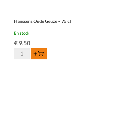
Hanssens Oude Geuze – 75 cl
En stock
€
9,50
quantité
Ajouter au panier
de
Hanssens
Oude
Geuze
-
75
cl