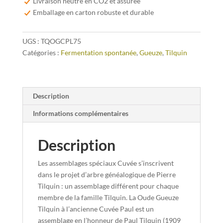
Livraison neutre en CO2 et assurée
à
Emballage en carton robuste et durable
l’ancienne
Cuvée
UGS :
TQOGCPL75
Paul
Catégories :
Fermentation spontanée
,
Gueuze
,
Tilquin
75cl
Description
Informations complémentaires
Description
Les assemblages spéciaux Cuvée s’inscrivent
dans le projet d’arbre généalogique de Pierre
Tilquin : un assemblage différent pour chaque
membre de la famille Tilquin. La Oude Gueuze
Tilquin à l’ancienne Cuvée Paul est un
assemblage en l’honneur de Paul Tilquin (1909