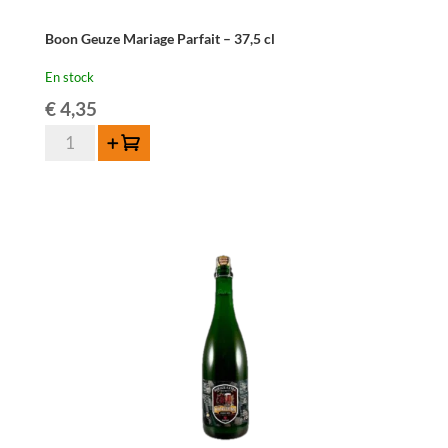
Boon Geuze Mariage Parfait – 37,5 cl
En stock
€
4,35
quantité
Ajouter au panier
de
Boon
Geuze
Mariage
Parfait
-
37,5
cl