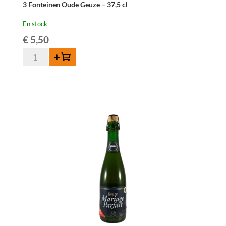
3 Fonteinen Oude Geuze – 37,5 cl
En stock
€
5,50
quantité
Ajouter au panier
de
3
Fonteinen
Oude
Geuze
-
37,5
cl