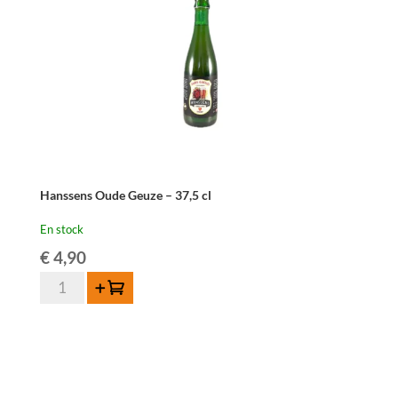
-
75
cl
Hanssens Oude Geuze – 37,5 cl
En stock
€
4,90
quantité
Ajouter au panier
de
Hanssens
Oude
Geuze
-