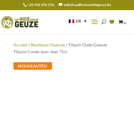
+32 496 356 556
webshop@huisvandegeuze.be
Recherche
pour :
FR
(0)
Accueil
/
Boutique
/
Gueuze
/ Tilquin Oude Gueuze
Tilquin Cuvée Jean-Jean 75cl
NOUVEAUTÉS!