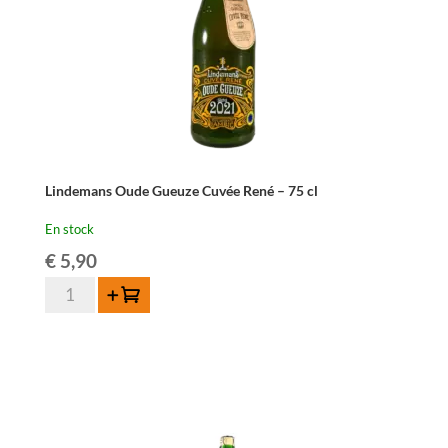
Lindemans Oude Gueuze Cuvée René – 75 cl
En stock
€
5,90
quantité
Ajouter au panier
de
Lindemans
Oude
Gueuze
Cuvée
René