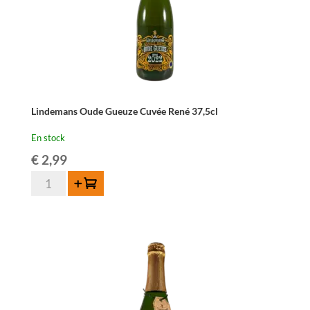
Lindemans Oude Gueuze Cuvée René 37,5cl
En stock
€
2,99
quantité
Ajouter au panier
de
Lindemans
Oude
Gueuze
Cuvée
René
37,5cl