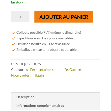
En stock
quantité
AJOUTER AU PANIER
de
Tilquin
Oude
Collecte possible 7j/7 (même le dimanche)
Gueuze
Expédition sous 1 à 2 jours ouvrables
Tilquin
Livraison neutre en CO2 et assurée
Cuvée
Emballage en carton robuste et durable
Jean-
Jean
UGS :
TQOGJEJE75
75cl
Catégories :
Fermentation spontanée
,
Gueuze
,
Nouveautés !
,
Tilquin
Description
Informations complémentaires