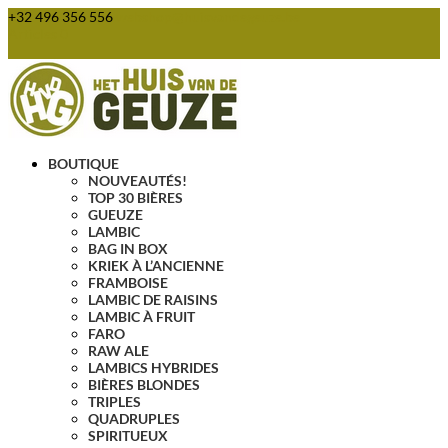
+32 496 356 556
webshop@huisvandegeuze.be
Articles 0
BOUTIQUE
NOUVEAUTÉS!
TOP 30 BIÈRES
GUEUZE
LAMBIC
BAG IN BOX
KRIEK À L’ANCIENNE
FRAMBOISE
LAMBIC DE RAISINS
LAMBIC À FRUIT
FARO
RAW ALE
LAMBICS HYBRIDES
BIÈRES BLONDES
TRIPLES
QUADRUPLES
SPIRITUEUX