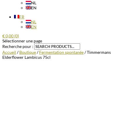
NL
EN
FR
NL
EN
€
0,00
(0)
Sélectionner une page
Recherche pour :
Accueil
/
Boutique
/
Fermentation spontanée
/ Timmermans
Elderflower Lambicus 75cl