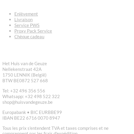
Enlèvement
Livraison
Service PWS
Proxy Pack Service
Chèque cadeau
CONTACT
Het Huis van de Geuze
Nellekenstraat 42A
1750 LENNIK (België)
BTW BE0872 527 668
Tel: +32 496 356 556
Whatsapp: +32 498 522 322
shop@huisvandegeuze.be
Europabank • BIC EURBBE99
IBAN BE22 6716 0070 8947
Tous les prix s'entendent TVA et taxes comprises et ne
comprennent pas les frais d'expédition.