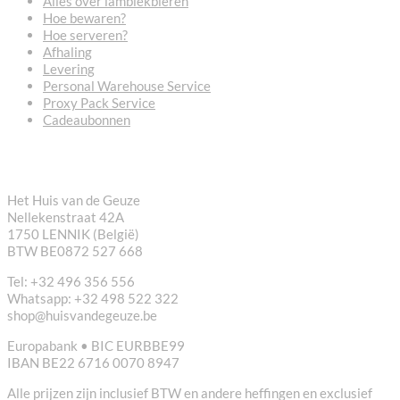
Alles over lambiekbieren
Hoe bewaren?
Hoe serveren?
Afhaling
Levering
Personal Warehouse Service
Proxy Pack Service
Cadeaubonnen
CONTACT
Het Huis van de Geuze
Nellekenstraat 42A
1750 LENNIK (België)
BTW BE0872 527 668
Tel: +32 496 356 556
Whatsapp: +32 498 522 322
shop@huisvandegeuze.be
Europabank • BIC EURBBE99
IBAN BE22 6716 0070 8947
Alle prijzen zijn inclusief BTW en andere heffingen en exclusief