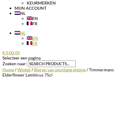
KEURMERKEN
MIJN ACCOUNT
NL
EN
FR
NL
EN
FR
€
0,00
(0)
Selecteer een pagina
Zoeken naar:
Home
/
Winkel
/
Bieren van spontane gisting
/ Timmermans
Elderflower Lambicus 75cl