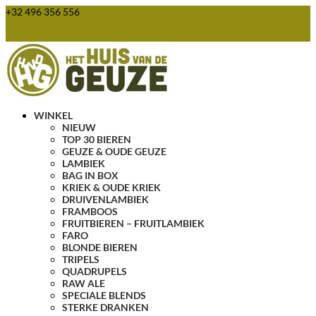
+32 496 356 556
webshop@huisvandegeuze.be
0 items
WINKEL
NIEUW
TOP 30 BIEREN
GEUZE & OUDE GEUZE
LAMBIEK
BAG IN BOX
KRIEK & OUDE KRIEK
DRUIVENLAMBIEK
FRAMBOOS
FRUITBIEREN – FRUITLAMBIEK
FARO
BLONDE BIEREN
TRIPELS
QUADRUPELS
RAW ALE
SPECIALE BLENDS
STERKE DRANKEN