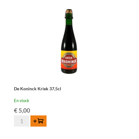
37,5
cl
De Koninck Kriek 37,5cl
En stock
€
5,00
quantité
Ajouter au panier
de
De