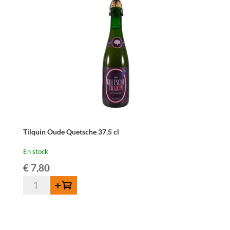
-
37,5
cl
Tilquin Oude Quetsche 37,5 cl
En stock
€
7,80
quantité
Ajouter au panier
de
Tilquin
Oude
Quetsche