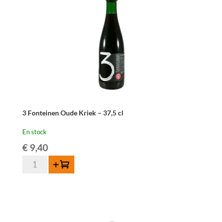
3 Fonteinen Oude Kriek – 37,5 cl
En stock
€
9,40
quantité
Ajouter au panier
de
3
Fonteinen
Oude
Kriek