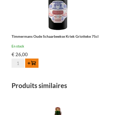
Timmermans Oude Schaarbeekse Kriek Griotteke 75cl
En stock
€
26,00
quantité
Ajouter au panier
de
Timmermans
Oude
Produits similaires
Schaarbeekse
Kriek
Griotteke
75cl