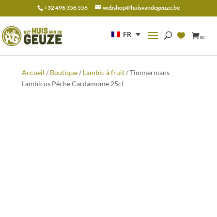
+32 496 356 556
webshop@huisvandegeuze.be
Recherche
pour :
FR
(0)
Accueil
/
Boutique
/
Lambic à fruit
/ Timmermans
Lambicus Pêche Cardamome 25cl