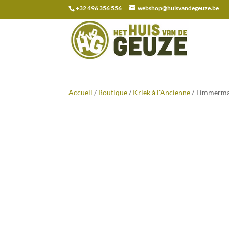
+32 496 356 556
webshop@huisvandegeuze.be
Recherche
pour :
Accueil
/
Boutique
/
Kriek à l'Ancienne
/ Timmerman