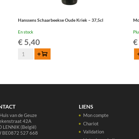
Hanssens Schaarbeekse Oude Kriek – 37,5cl
Mo
En stock
Plu
€
5,40
€
quantité
Ajouter au panier
Aj
de
qua
Hanssens
de
Schaarbeekse
Mo
Oude
Sub
Kriek
Ou
-
Kr
37,5cl
37,
NTACT
LIENS
Huis van de Geuze
Mon compte
ekenstraat 42A
Chariot
 LENNIK (België)
Validation
 BE0872 527 668