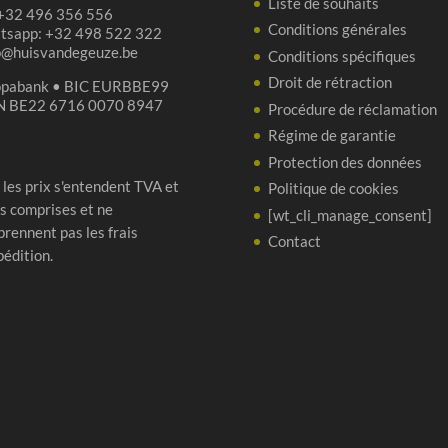
Liste de souhaits
 +32 496 356 556
Conditions générales
tsapp: +32 498 522 322
p@huisvandegeuze.be
Conditions spécifiques
Droit de rétraction
opabank • BIC EURBBE99
N BE22 6716 0070 8947
Procédure de réclamation
Régime de garantie
Protection des données
 les prix s'entendent TVA et
Politique de cookies
s comprises et ne
[wt_cli_manage_consent]
rennent pas les frais
Contact
pédition.