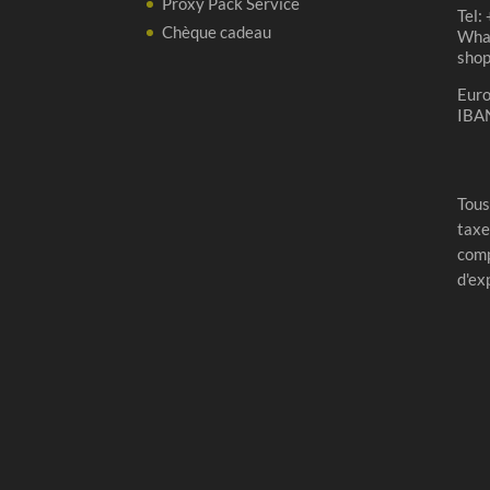
Proxy Pack Service
Tel:
Chèque cadeau
Wha
sho
Eur
IBA
Tous
taxe
comp
d'ex