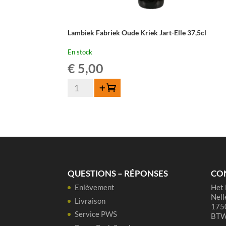
Lambiek Fabriek Oude Kriek Jart-Elle 37,5cl
En stock
€
5,00
quantité
Ajouter au panier
de
Lambiek
Fabriek
Oude
Kriek
Jart-
Elle
QUESTIONS – RÉPONSES
CO
37,5cl
Enlèvement
Het 
Nell
Livraison
1750
Service PWS
BTW