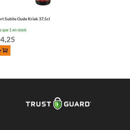
rt Subite Oude Kriek 37,5cl
s que 1 en stock
4,25
outer au panier
ntité
rt
ite
de
iek
5cl