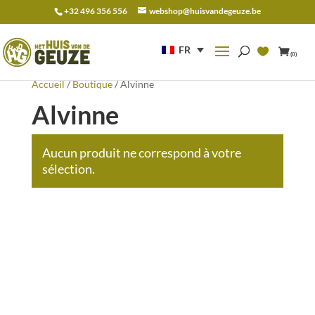
+32 496 356 556
webshop@huisvandegeuze.be
Recherche
pour :
FR
(0)
Accueil
/
Boutique
/ Alvinne
Alvinne
Aucun produit ne correspond à votre
sélection.