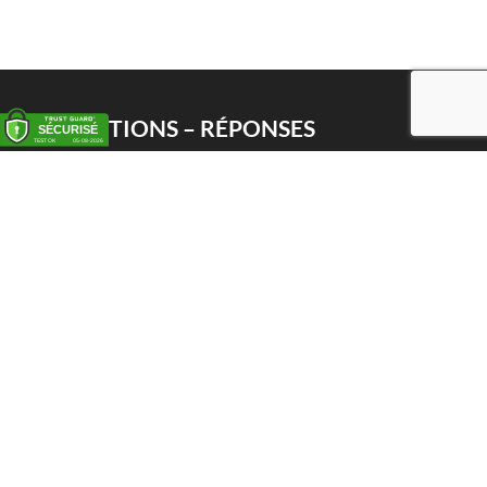
QUESTIONS – RÉPONSES
Enlèvement
Livraison
Service PWS
Proxy Pack Service
Chèque cadeau
CONTACT
Het Huis van de Geuze
Nellekenstraat 42A
1750 LENNIK (België)
BTW BE0872 527 668