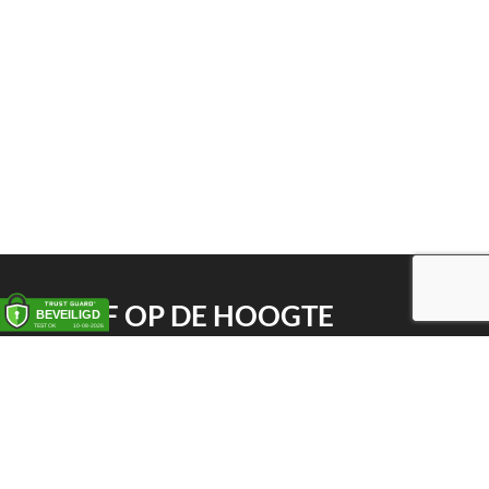
BLIJF OP DE HOOGTE
Schrijf je in op onze nieuwsbrief
VEELGESTELDE VRAGEN
Alles over lambiekbieren
Hoe bewaren?