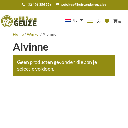
+32 496 356 556
webshop@huisvandegeuze.be
Zoeken
naar:
NL
(0)
Home
/
Winkel
/ Alvinne
Alvinne
Geen producten gevonden die aan je
selectie voldoen.