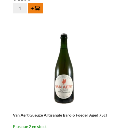
quantité
Ajouter au panier
de
Van
Aert
Grape
Lambic
Souvignier
Gris
75cl
Van Aert Gueuze Artisanale Barolo Foeder Aged 75cl
Plus que 2 en stock