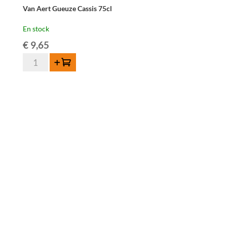
Van Aert Gueuze Cassis 75cl
En stock
€
9,65
quantité
Ajouter au panier
de
Van
Aert
Gueuze
Cassis
75cl