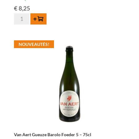
€
8,25
quantité
Ajouter au panier
de
Van
Aert
NOUVEAUTÉS!
Gueuze
Artisanale
Barolo
Foeder
Aged
75cl
Van Aert Gueuze Barolo Foeder 5 – 75cl