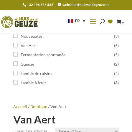
+32 496 356 556
webshop@huisvandegeuze.be
Recherche
pour :
FR
(0)
Catégorie
Nouveautés !
(3)
Van Aert
(5)
Fermentation spontanée
(5)
Gueuze
(2)
Lambic de raisins
(2)
Lambic à fruit
(3)
Accueil
/
Boutique
/ Van Aert
Van Aert
5 résultats affichés