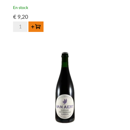
En stock
€
9,20
quantité
Ajouter au panier
de
Van
Aert
Gueuze
Barolo
Foeder
5
-
75cl