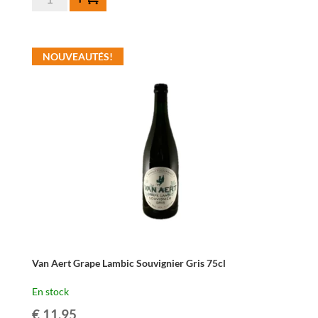
de
Van
Aert
NOUVEAUTÉS!
Grape
Lambic
Merlot
75cl
Van Aert Grape Lambic Souvignier Gris 75cl
En stock
€
11,95