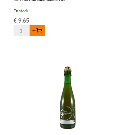
En stock
€
9,65
quantité
Ajouter au panier
de
Van
Aert
Gueuze
Cassis
75cl