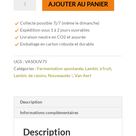
quantité
AJOUTER AU PANIER
de
Van
Aert
Collecte possible 7j/7 (même le dimanche)
Grape
Expédition sous 1 à 2 jours ouvrables
Lambic
Livraison neutre en CO2 et assurée
Souvignier
Emballage en carton robuste et durable
Gris
75cl
UGS :
VASOUV75
Catégories :
Fermentation spontanée
,
Lambic à fruit
,
Lambic de raisins
,
Nouveautés !
,
Van Aert
Description
Informations complémentaires
Description