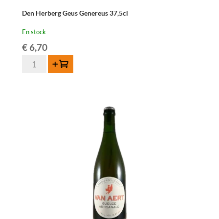
Den Herberg Geus Genereus 37,5cl
En stock
€
6,70
quantité
Ajouter au panier
de
Den
Herberg
Geus
Genereus
37,5cl