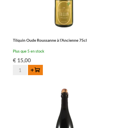
Tilquin Oude Roussanne à l’Ancienne 75cl
Plus que 5 en stock
€
15,00
quantité
Ajouter au panier
de
Tilquin
Oude
Roussanne
à
l'Ancienne
75cl