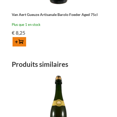
Van Aert Gueuze Artisanale Barolo Foeder Aged 75cl
Plus que 1 en stock
€
8,25
Ajouter au panier
quantité
de
Van
Produits similaires
Aert
Gueuze
Artisanale
Barolo
Foeder
Aged
75cl