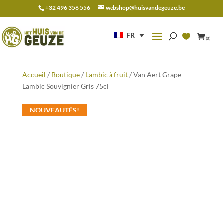
+32 496 356 556
webshop@huisvandegeuze.be
Recherche
pour :
FR
(0)
Accueil
/
Boutique
/
Lambic à fruit
/ Van Aert Grape
Lambic Souvignier Gris 75cl
NOUVEAUTÉS!