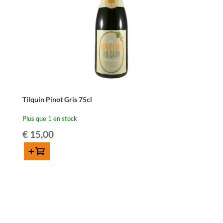
75cl
Tilquin Pinot Gris 75cl
Plus que 1 en stock
€
15,00
Ajouter au panier
quantité
de
Tilquin
Pinot
Gris
75cl