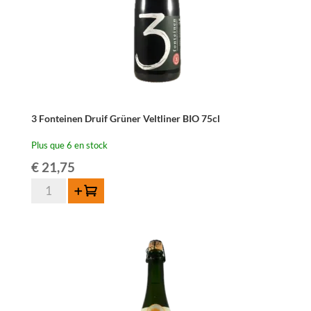
3 Fonteinen Druif Grüner Veltliner BIO 75cl
Plus que 6 en stock
€
21,75
quantité
Ajouter au panier
de
3
Fonteinen
Druif
Grüner
Veltliner
BIO