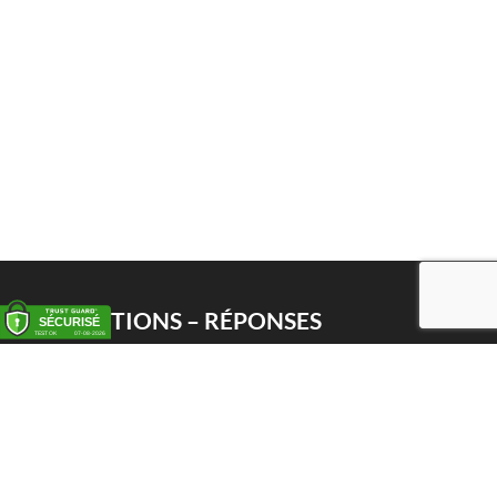
QUESTIONS – RÉPONSES
Enlèvement
Livraison
Service PWS
Proxy Pack Service
Chèque cadeau