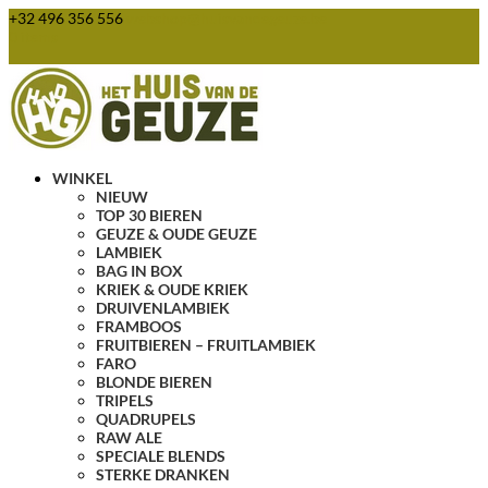
+32 496 356 556
webshop@huisvandegeuze.be
0 items
WINKEL
NIEUW
TOP 30 BIEREN
GEUZE & OUDE GEUZE
LAMBIEK
BAG IN BOX
KRIEK & OUDE KRIEK
DRUIVENLAMBIEK
FRAMBOOS
FRUITBIEREN – FRUITLAMBIEK
FARO
BLONDE BIEREN
TRIPELS
QUADRUPELS
RAW ALE
SPECIALE BLENDS
STERKE DRANKEN