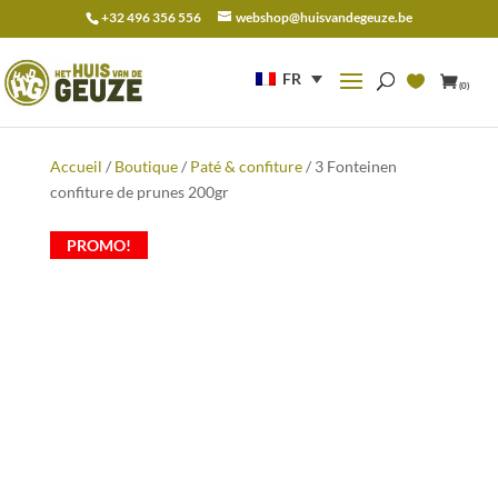
+32 496 356 556
webshop@huisvandegeuze.be
Recherche
pour :
FR
(0)
Accueil
/
Boutique
/
Paté & confiture
/ 3 Fonteinen
confiture de prunes 200gr
PROMO!