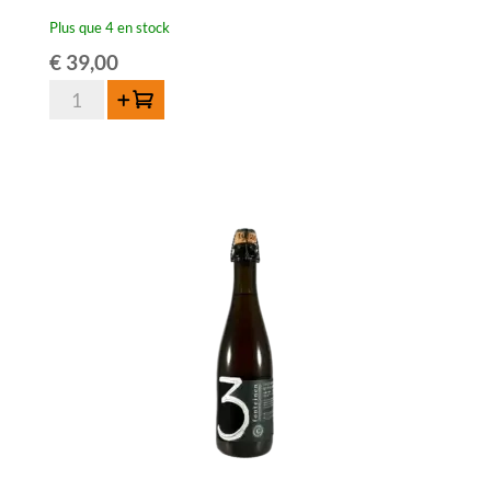
Plus que 4 en stock
€
39,00
quantité
Ajouter au panier
de
3
Fonteinen
Oude
Geuze
Golden
Blend
2016
-
75
cl