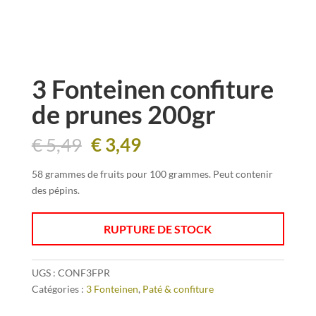
3 Fonteinen confiture
de prunes 200gr
Le
Le
€
5,49
€
3,49
prix
prix
initial
actuel
58 grammes de fruits pour 100 grammes. Peut contenir
était :
est :
des pépins.
€ 5,49.
€ 3,49.
RUPTURE DE STOCK
UGS :
CONF3FPR
Catégories :
3 Fonteinen
,
Paté & confiture