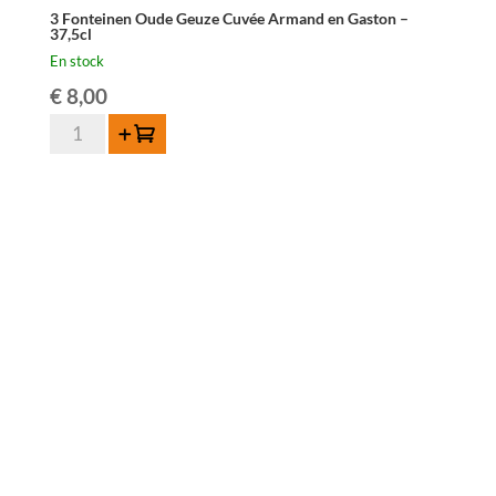
3 Fonteinen Oude Geuze Cuvée Armand en Gaston –
37,5cl
En stock
€
8,00
quantité
Ajouter au panier
de
3
Fonteinen
Oude
Geuze
Cuvée
Armand
en
Gaston
-
37,5cl